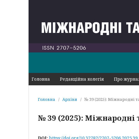
Головна
Редакційна колегія
Про журн
Головна
/
Архіви
/
№ 39 (2025): Міжнародні 
№ 39 (2025): Міжнародні
DOI:
https://doi.org/10.32782/2707-5206.2025.39