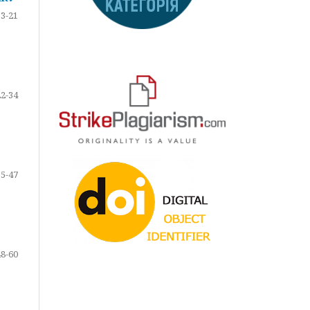
13-21
22-34
35-47
48-60