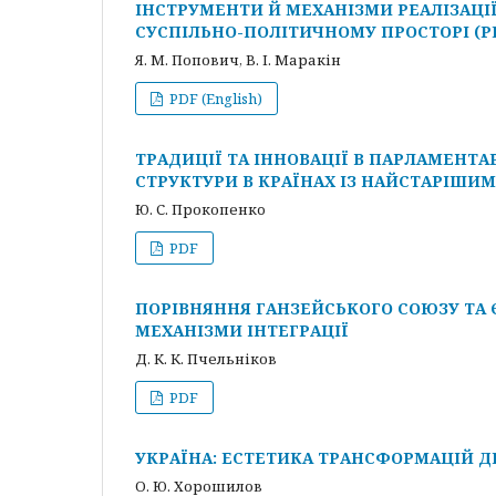
ІНСТРУМЕНТИ Й МЕХАНІЗМИ РЕАЛІЗАЦІ
СУСПІЛЬНО-ПОЛІТИЧНОМУ ПРОСТОРІ (
Я. М. Попович, В. І. Маракін
PDF (English)
ТРАДИЦІЇ ТА ІННОВАЦІЇ В ПАРЛАМЕНТ
СТРУКТУРИ В КРАЇНАХ ІЗ НАЙСТАРІШ
Ю. С. Прокопенкo
PDF
ПОРІВНЯННЯ ГАНЗЕЙСЬКОГО СОЮЗУ ТА 
МЕХАНІЗМИ ІНТЕГРАЦІЇ
Д. К. К. Пчельніков
PDF
УКРАЇНА: ЕСТЕТИКА ТРАНСФОРМАЦІЙ Д
О. Ю. Хорошилов