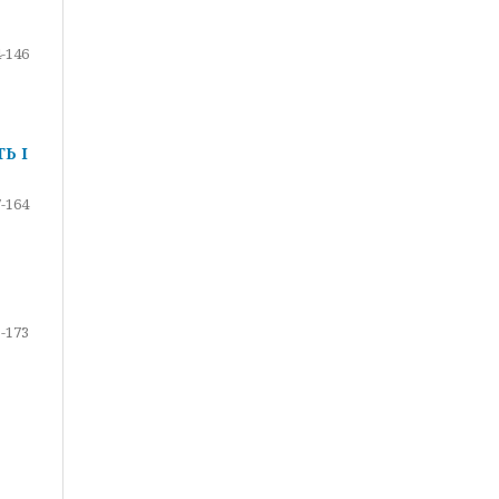
-146
Ь І
-164
-173