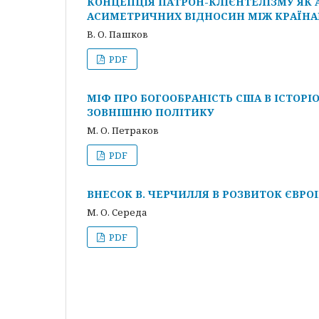
КОНЦЕПЦІЯ ПАТРОН-КЛІЄНТЕЛІЗМУ ЯК
АСИМЕТРИЧНИХ ВІДНОСИН МІЖ КРАЇН
В. О. Пашков
PDF
МІФ ПРО БОГООБРАНІСТЬ США В ІСТОРІО
ЗОВНІШНЮ ПОЛІТИКУ
М. О. Петраков
PDF
ВНЕСОК В. ЧЕРЧИЛЛЯ В РОЗВИТОК ЄВРО
М. О. Середа
PDF