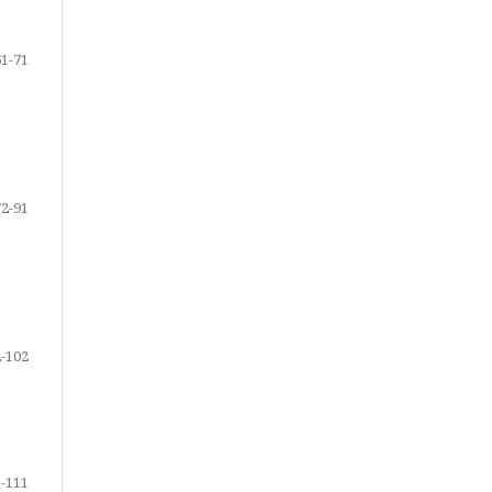
61-71
72-91
-102
-111