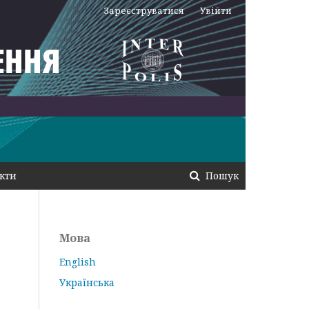
Зареєструватися
Увійти
кти
Пошук
Мова
English
Українська