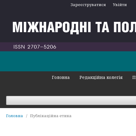
Зареєструватися
Увійти
Головна
Редакційна колегія
П
Головна
/
Публікаційна етика