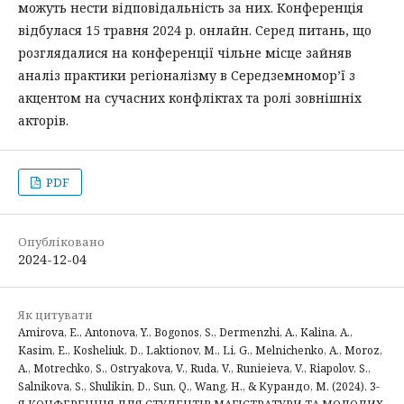
можуть нести відповідальність за них. Конференція
відбулася 15 травня 2024 р. онлайн. Серед питань, що
розглядалися на конференції чільне місце зайняв
аналіз практики регіоналізму в Середземномор’ї з
акцентом на сучасних конфліктах та ролі зовнішніх
акторів.
PDF
Опубліковано
2024-12-04
Як цитувати
Amirova, E., Antonova, Y., Bogonos, S., Dermenzhi, A., Kalina, A.,
Kasim, E., Kosheliuk, D., Laktionov, M., Li, G., Melnichenko, A., Moroz,
A., Motrechko, S., Ostryakova, V., Ruda, V., Runieieva, V., Riapolov, S.,
Salnikova, S., Shulikin, D., Sun, Q., Wang, H., & Курандо, М. (2024). 3-