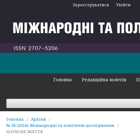
Зареєструватися
Увійти
Головна
Редакційна колегія
П
Головна
/
Архіви
/
№ 38 (2024): Міжнародні та політичні дослідження
/
НАУКОВЕ ЖИТТЯ