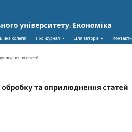
ного університету. Економіка
ційна колегія
Про журнал
Для авторів
Контактн
оприлюднення статей
а обробку та оприлюднення статей