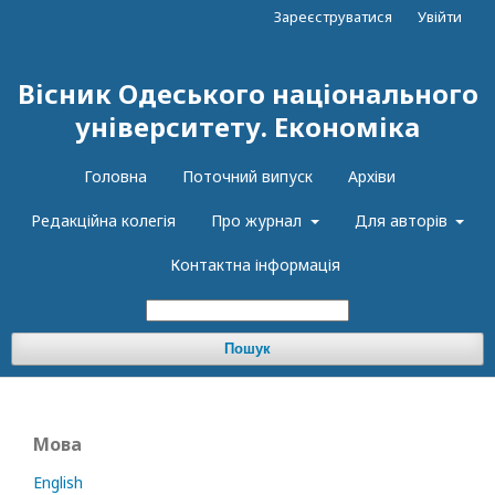
Зареєструватися
Увійти
Вісник Одеського національного
університету. Економіка
Головна
Поточний випуск
Архіви
Редакційна колегія
Про журнал
Для авторів
Контактна інформація
Пошук
Мова
English