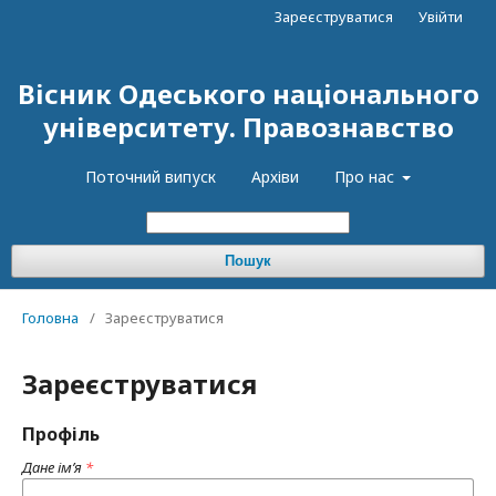
Зареєструватися
Увійти
Вісник Одеського національного
університету. Правознавство
Поточний випуск
Архіви
Про нас
Пошук
Головна
/
Зареєструватися
Зареєструватися
Профіль
Дане ім’я
*