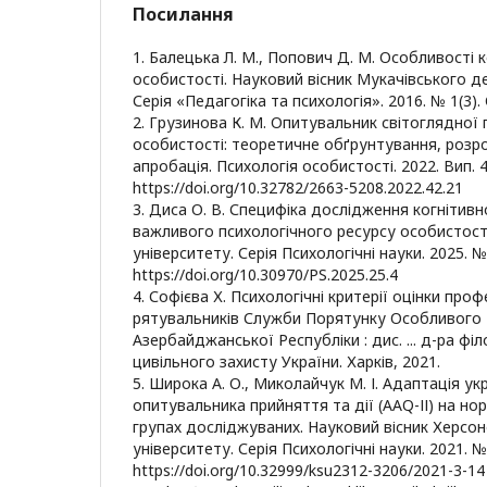
Посилання
1. Балецька Л. М., Попович Д. М. Особливості к
особистості. Науковий вісник Мукачівського д
Серія «Педагогіка та психологія». 2016. № 1(3). 
2. Грузинова К. М. Опитувальник світоглядної 
особистості: теоретичне обґрунтування, розр
апробація. Психологія особистості. 2022. Вип. 42
https://doi.org/10.32782/2663-5208.2022.42.21
3. Диса О. В. Специфіка дослідження когнітивно
важливого психологічного ресурсу особистості
університету. Серія Психологічні науки. 2025. №
https://doi.org/10.30970/PS.2025.25.4
4. Софієва Х. Психологічні критерії оцінки про
рятувальників Служби Порятунку Особливого
Азербайджанської Республіки : дис. ... д-ра філос
цивільного захисту України. Харків, 2021.
5. Широка А. О., Миколайчук М. І. Адаптація ук
опитувальника прийняття та дії (ААQ-ІІ) на нор
групах досліджуваних. Науковий вісник Херсо
університету. Серія Психологічні науки. 2021. № 
https://doi.org/10.32999/ksu2312-3206/2021-3-14