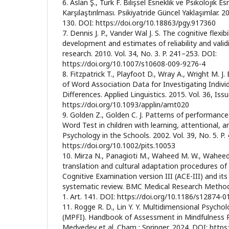
6. Aslan Ş., Turk F. Bilişsel Esneklik ve Psikolojik E
Karşılaştırılması. Psikiyatride Güncel Yaklaşımlar. 20
130. DOI: https://doi.org/10.18863/pgy.917360
7. Dennis J. P., Vander Wal J. S. The cognitive flexi
development and estimates of reliability and valid
research. 2010. Vol. 34, No. 3. P. 241–253. DOI:
https://doi.org/10.1007/s10608-009-9276-4
8. Fitzpatrick T., Playfoot D., Wray A., Wright M. J. 
of Word Association Data for Investigating Indivi
Differences. Applied Linguistics. 2015. Vol. 36, Iss
https://doi.org/10.1093/applin/amt020
9. Golden Z., Golden C. J. Patterns of performanc
Word Test in children with learning, attentional, and
Psychology in the Schools. 2002. Vol. 39, No. 5. P
https://doi.org/10.1002/pits.10053
10. Mirza N., Panagioti M., Waheed M. W., Waheed
translation and cultural adaptation procedures o
Cognitive Examination version III (ACE-III) and it
systematic review. BMC Medical Research Methodo
1. Art. 141. DOI: https://doi.org/10.1186/s12874-
11. Rogge R. D., Lin Y. Y. Multidimensional Psycholo
(MPFI). Handbook of Assessment in Mindfulness Re
Medvedev et al. Cham : Springer, 2024. DOI: https