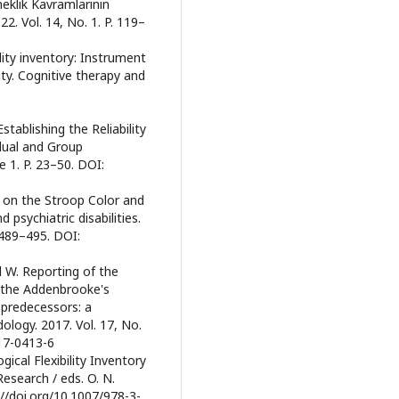
sneklik Kavramlarının
22. Vol. 14, No. 1. P. 119–
bility inventory: Instrument
ity. Cognitive therapy and
Establishing the Reliability
dual and Group
ue 1. P. 23–50. DOI:
e on the Stroop Color and
 psychiatric disabilities.
. 489–495. DOI:
 W. Reporting of the
f the Addenbrooke's
s predecessors: a
logy. 2017. Vol. 17, No.
017-0413-6
gical Flexibility Inventory
search / eds. O. N.
://doi.org/10.1007/978-3-