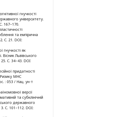
огнітивної гнучкості
ержавного університету.
С. 167–170.
пластичності
облення та емпірична
. С. 21. DOI:
ї гнучкості як
. Вісник Львівського
 25. С. 34–43. DOI
фесійної придатності
 Ризику МНС
. : 053 / Нац. ун-т
раїномовної версії
мативній та субклінічній
нського державного
3. С. 101–112. DOI: