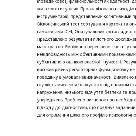
(поведінкової) флексибільності як здатності д
життєвих ситуаціях. Проаналізовано психодіа
інструментарій, представлений когнітивними п
Вісконсинський тест сортування карток) та о
самозвітами (CFI, Опитувальник світоглядної п
Представлено результати пілотного дослідже
магістрантів. Емпірично перевірено гіпотезу п
невідповідність між об’єктивними показниками 
суб’єктивною оцінкою власної гнучкості. Резу
високий рівень регуляторних функцій мозку не
поведінку в умовах невизначеності. Виявлено к
гнучкість мислення блокується під впливом п
напруження, низького відчуття безпеки та дом
упереджень. Зроблено висновок про необхідн
підходу до діагностики, що поєднує задачний 
для отримання цілісного профілю психологічної