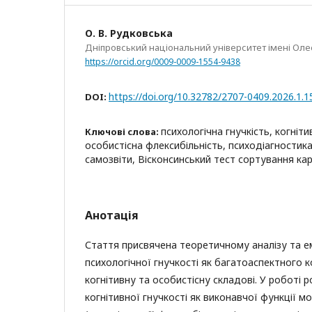
О. В. Рудковська
Дніпровський національний університет імені Оле
https://orcid.org/0009-0009-1554-9438
https://doi.org/10.32782/2707-0409.2026.1.1
DOI:
психологічна гнучкість, когніти
Ключові слова:
особистісна флексибільність, психодіагностика,
самозвіти, Вісконсинський тест сортування ка
Анотація
Стаття присвячена теоретичному аналізу та 
психологічної гнучкості як багатоаспектного 
когнітивну та особистісну складові. У роботі
когнітивної гнучкості як виконавчої функції м