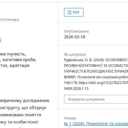
PDF
ся Гончара
Опубліковано
2026-03-18
5
вна гнучкість,
Як цитувати
 когнітивні проби,
Рудковська, О. В. (2026). ОСОБЛИВОС
рток, адаптація
ПРОЯВУ КОГНІТИВНОЇ ТА ОСОБИСТІ
ГНУЧКОСТІ В ПСИХОДІАГНОСТИЧНО
ВИМІРІ.
Психологія та соціальна роб
166-176. https://doi.org/10.32782/2707
0409.2026.1.15
Формати цитування
емпіричному дослідженню
конструкту, що об’єднує
 розмежовано поняття
Номер
озку та особистісної
№ 1 (2026): Психологія та соціал