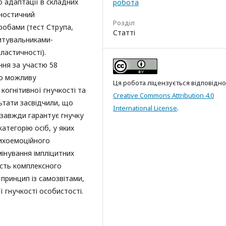
о адаптації в складних
робота
гностичний
Розділ
робами (тест Струпа,
Статті
питувальниками-
ластичності).
ння за участю 58
ро можливу
Ця робота ліцензується відповідно
когнітивної гнучкості та
Creative Commons Attribution 4.0
льтати засвідчили, що
International License
.
 завжди гарантує гнучку
атегорію осіб, у яких
сихоемоційного
інування імпліцитних
ість комплексного
принцип із самозвітами,
 гнучкості особистості.