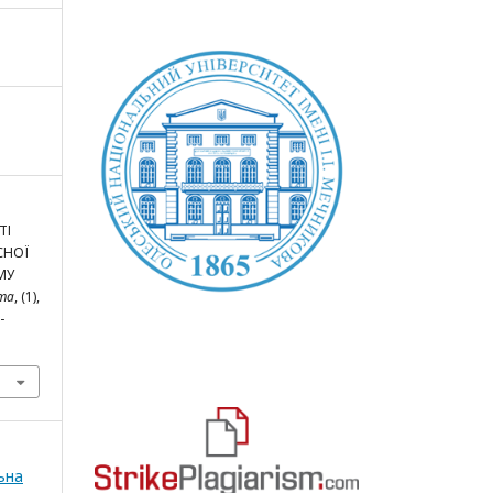
ТІ
СНОЇ
МУ
ота
, (1),
-
ьна