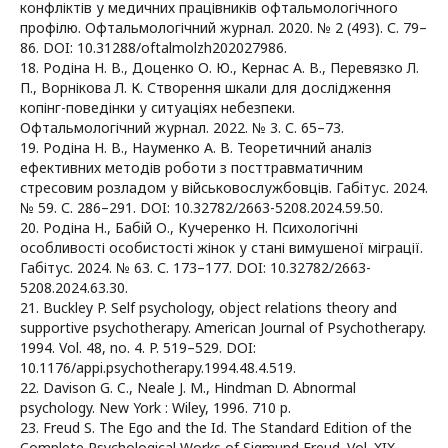
конфліктів у медичних працівників офтальмологічного
профілю. Офтальмологічний журнал. 2020. № 2 (493). С. 79–
86. DOI: 10.31288/oftalmolzh202027986.
18. Родіна Н. В., Доценко О. Ю., Кернас А. В., Перевязко Л.
П., Ворнікова Л. К. Створення шкали для дослідження
копінг-поведінки у ситуаціях небезпеки.
Офтальмологічний журнал. 2022. № 3. С. 65–73.
19. Родіна Н. В., Науменко А. В. Теоретичний аналіз
ефективних методів роботи з посттравматичним
стресовим розладом у військовослужбовців. Габітус. 2024.
№ 59. С. 286–291. DOI: 10.32782/2663-5208.2024.59.50.
20. Родіна Н., Бабій О., Кучеренко Н. Психологічні
особливості особистості жінок у стані вимушеної міграції.
Габітус. 2024. № 63. С. 173–177. DOI: 10.32782/2663-
5208.2024.63.30.
21. Buckley P. Self psychology, object relations theory and
supportive psychotherapy. American Journal of Psychotherapy.
1994. Vol. 48, no. 4. P. 519–529. DOI:
10.1176/appi.psychotherapy.1994.48.4.519.
22. Davison G. C., Neale J. M., Hindman D. Abnormal
psychology. New York : Wiley, 1996. 710 p.
23. Freud S. The Ego and the Id. The Standard Edition of the
Complete Psychological Works of Sigmund Freud. Vol. XIX