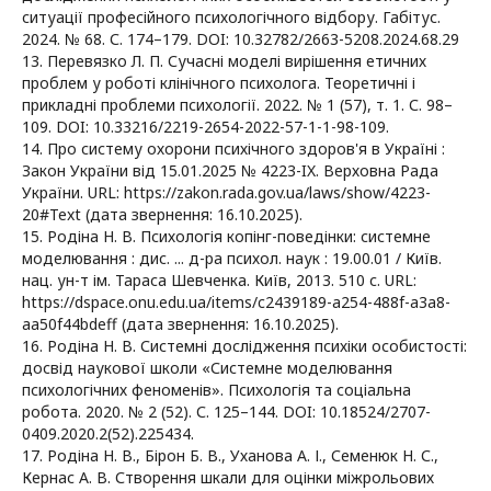
ситуації професійного психологічного відбору. Габітус.
2024. № 68. С. 174–179. DOI: 10.32782/2663-5208.2024.68.29
13. Перевязко Л. П. Сучасні моделі вирішення етичних
проблем у роботі клінічного психолога. Теоретичні і
прикладні проблеми психології. 2022. № 1 (57), т. 1. С. 98–
109. DOI: 10.33216/2219-2654-2022-57-1-1-98-109.
14. Про систему охорони психічного здоров'я в Україні :
Закон України від 15.01.2025 № 4223-IX. Верховна Рада
України. URL: https://zakon.rada.gov.ua/laws/show/4223-
20#Text (дата звернення: 16.10.2025).
15. Родіна Н. В. Психологія копінг-поведінки: системне
моделювання : дис. ... д-ра психол. наук : 19.00.01 / Київ.
нац. ун-т ім. Тараса Шевченка. Київ, 2013. 510 с. URL:
https://dspace.onu.edu.ua/items/c2439189-a254-488f-a3a8-
aa50f44bdeff (дата звернення: 16.10.2025).
16. Родіна Н. В. Системні дослідження психіки особистості:
досвід наукової школи «Системне моделювання
психологічних феноменів». Психологія та соціальна
робота. 2020. № 2 (52). С. 125–144. DOI: 10.18524/2707-
0409.2020.2(52).225434.
17. Родіна Н. В., Бірон Б. В., Уханова А. І., Семенюк Н. С.,
Кернас А. В. Створення шкали для оцінки міжрольових