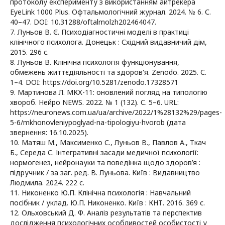
протоколу експерименту з використанням айтрекера
EyeLink 1000 Plus. Офтальмологічний журнал. 2024. № 6. С.
40–47. DOI: 10.31288/oftalmolzh202464047.
7. Луньов В. Є. Психодіагностичні моделі в практиці
клінічного психолога. Донецьк : Східний видавничий дім,
2015. 296 с.
8. Луньов В. Клінічна психологія функціонування,
обмежень життєдіяльності та здоров'я. Zenodo. 2025. С.
1–4. DOI: https://doi.org/10.5281/zenodo.17328571
9. Мартинова Л. МКХ-11: оновлений погляд на типологію
хвороб. Нейро NEWS. 2022. № 1 (132). С. 5–6. URL:
https://neuronews.com.ua/ua/archive/2022/1%28132%29/pages-
5-6/mkhonovleniypoglyad-na-tipologiyu-hvorob (дата
звернення: 16.10.2025).
10. Матяш М., Максименко С., Луньов В., Павлов А., Ткач
Б., Середа С. Інтегративні засади медичної психології:
нормогенез, нейронауки та поведінка щодо здоров’я :
підручник / за заг. ред. В. Луньова. Київ : Видавництво
Людмила. 2024. 222 с.
11. Никоненко Ю.П. Клінічна психологія : Навчальний
посібник / уклад. Ю.П. Никоненко. Київ : КНТ. 2016. 369 с.
12. Ольховський Д. Ф. Аналіз результатів та перспектив
дослідження психологічних особливостей особистості у