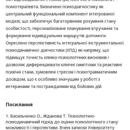
психотерапевта. Визначено психодіагностику як
центральний функціональний компонент інтегрованої
моделі, що забезпечує багаторівневе розуміння стану
особистості, персоналізоване планування втручання та
формування індивідуальних маршрутів допомоги.
Окреслено перспективність інтегральної інструментальної
психодинамічної діагностики (ІІПД) як напряму, що
підвищує точність клініко-психологічних висновків і
дозволяє диференціювати клінічні симптоми та реактивні
психічні стани, зумовлені стресом і психотравматичним
досвідом, що є особливо значущим у роботі з
ветеранами та постраждалими від бойових дій.
Посилання
1. Васильченко О., Жданова Т. Технологічно-
психодинамічний підхід до оцінки психологічного стану:
можливості і перспективи. Вчені записки Університету