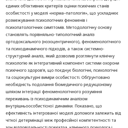
єдиних об’єктивних критеріїв оцінки психічних станів
особистості у моделі «норма–патологія», що ускладнює
розмежування психологічних феноменів і
психопатологічних симптомів. Методологічну основу
становлять порівняльно-типологічний аналіз
ортодоксального (нозоцентричного), феноменологічного
та психодинамічного підходів, а також системно-
структурний аналіз, який дозволив розглянути клінічну
психологію як інтегративний компонент системи охорони
психічного здоров’я, що поєднує біологічні, психологічні
та соціокультурні виміри особистості. Обґрунтовано
необхідність подолання біомедичного редукціонізму
шляхом інтеграції феноменологічного розуміння
переживань із психодинамічним аналізом
внутрішньоособистісної динаміки. Показано, що
ефективність інтегрованої моделі допомоги залежить від
чіткої детермінації меж професійної компетентності та
зон відповідальності психіатра, клінічного психолога і