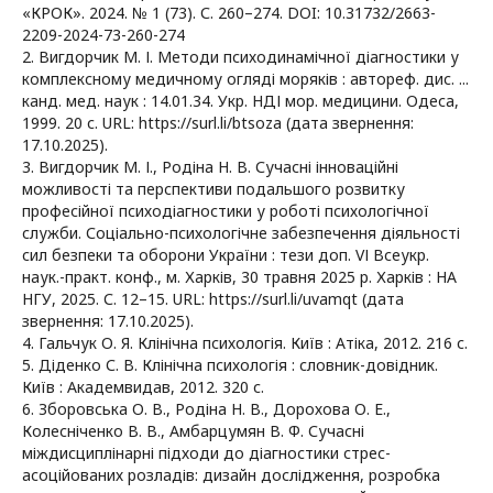
«КРОК». 2024. № 1 (73). С. 260–274. DOI: 10.31732/2663-
2209-2024-73-260-274
2. Вигдорчик М. І. Методи психодинамічної діагностики у
комплексному медичному огляді моряків : автореф. дис. ...
канд. мед. наук : 14.01.34. Укр. НДІ мор. медицини. Одеса,
1999. 20 с. URL: https://surl.li/btsoza (дата звернення:
17.10.2025).
3. Вигдорчик М. І., Родіна Н. В. Сучасні інноваційні
можливості та перспективи подальшого розвитку
професійної психодіагностики у роботі психологічної
служби. Соціально-психологічне забезпечення діяльності
сил безпеки та оборони України : тези доп. VІ Всеукр.
наук.-практ. конф., м. Харків, 30 травня 2025 р. Харків : НА
НГУ, 2025. С. 12–15. URL: https://surl.li/uvamqt (дата
звернення: 17.10.2025).
4. Гальчук О. Я. Клінічна психологія. Київ : Атіка, 2012. 216 с.
5. Діденко С. В. Клінічна психологія : словник-довідник.
Київ : Академвидав, 2012. 320 с.
6. Зборовська О. В., Родіна Н. В., Дорохова О. Е.,
Колесніченко В. В., Амбарцумян В. Ф. Сучасні
міждисциплінарні підходи до діагностики стрес-
асоційованих розладів: дизайн дослідження, розробка