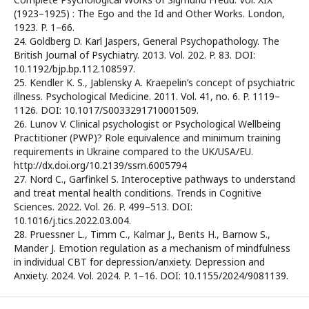
(1923–1925) : The Ego and the Id and Other Works. London,
1923. P. 1–66.
24. Goldberg D. Karl Jaspers, General Psychopathology. The
British Journal of Psychiatry. 2013. Vol. 202. P. 83. DOI:
10.1192/bjp.bp.112.108597.
25. Kendler K. S., Jablensky A. Kraepelin’s concept of psychiatric
illness. Psychological Medicine. 2011. Vol. 41, no. 6. P. 1119–
1126. DOI: 10.1017/S0033291710001509.
26. Lunov V. Clinical psychologist or Psychological Wellbeing
Practitioner (PWP)? Role equivalence and minimum training
requirements in Ukraine compared to the UK/USA/EU.
http://dx.doi.org/10.2139/ssrn.6005794
27. Nord C., Garfinkel S. Interoceptive pathways to understand
and treat mental health conditions. Trends in Cognitive
Sciences. 2022. Vol. 26. P. 499–513. DOI:
10.1016/j.tics.2022.03.004.
28. Pruessner L., Timm C., Kalmar J., Bents H., Barnow S.,
Mander J. Emotion regulation as a mechanism of mindfulness
in individual CBT for depression/anxiety. Depression and
Anxiety. 2024. Vol. 2024. P. 1–16. DOI: 10.1155/2024/9081139.