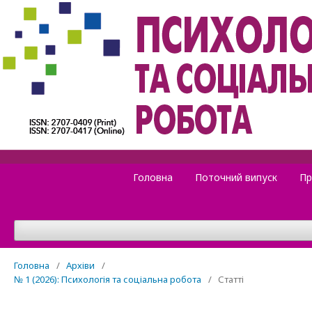
Зареєструватися
Увійти
Головна
Поточний випуск
Пр
Головна
/
Архіви
/
№ 1 (2026): Психологія та соціальна робота
/
Статті