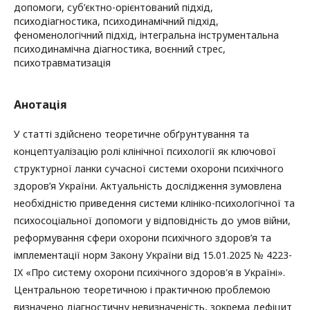
допомоги, суб’єктно-орієнтований підхід,
психодіагностика, психодинамічний підхід,
феноменологічний підхід, інтегральна інструментальна
психодинамічна діагностика, воєнний стрес,
психотравматизація
Анотація
У статті здійснено теоретичне обґрунтування та
концептуалізацію ролі клінічної психології як ключової
структурної ланки сучасної системи охорони психічного
здоров’я України. Актуальність дослідження зумовлена
необхідністю приведення системи клініко-психологічної та
психосоціальної допомоги у відповідність до умов війни,
реформування сфери охорони психічного здоров’я та
імплементації норм Закону України від 15.01.2025 № 4223-
IX «Про систему охорони психічного здоров'я в Україні».
Центральною теоретичною і практичною проблемою
визначено діагностичну невизначеність, зокрема дефіцит