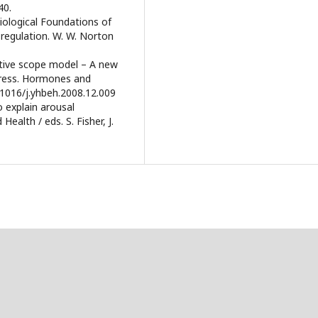
40.
iological Foundations of
regulation. W. W. Norton
active scope model – A new
tress. Hormones and
0.1016/j.yhbeh.2008.12.009
to explain arousal
ealth / eds. S. Fisher, J.