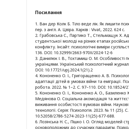
Посилання
1. Ван дер Колк Б. Тіло веде лік. Як лишити пс
пер. з англ. А. Цвіра. Харків : Vivat, 2022. 624 с.
2. Грабовська С., Партико Т., Стельмащук Х. А
студентської молоді на різних етапах російсь
конфлікту. Інсайт: психологічні виміри суспільст
136. DOI: 10.32999/2663-970X/2024-12-6
3. Данилюк І. В., Тохтамиш О. М. Особливості 
українцями. Український психологічний журнал. 2
DOI: 10.17721/upj.2024.1(21).2
4. Кононенко О. І., Григоращенко А. В. Психоло
адаптації дітей в умовах війни та еміграції. Пс
робота. 2022. № 1–2. С. 97–110. DOI: 10.18524/
5. Кононенко О. І., Кононенко А. О., Базиленко 
Медянова О. Соціальна акомодація та життєсті
виживання особистості вумовах війни. Наукові 
технології. Серія: Психологія. 2023. № 11 (25). С
10.52058/2786-5274-2023-11(25)-677-688.
6. Лозінська Н. С., Пішко І. О. Огляд моделей ст
основоположних до сучасних парадигм. Психо