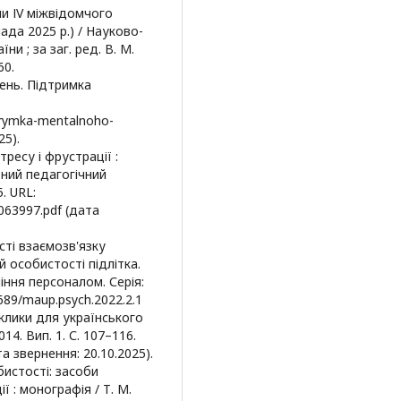
ли ІV міжвідомчого
ада 2025 р.) / Науково-
и ; за заг. ред. В. М.
60.
жень. Підтримка
dtrymka-mentalnoho-
25).
тресу і фрустрації :
ний педагогічний
. URL:
/0063997.pdf (дата
сті взаємозв'язку
й особистості підлітка.
іння персоналом. Серія:
2689/maup.psych.2022.2.1
виклики для українського
14. Вип. 1. С. 107–116.
та звернення: 20.10.2025).
бистості: засоби
 : монографія / Т. М.