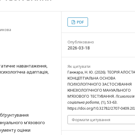
PDF
никова
Опубліковано
2026-03-18
статичне навантаження,
Як цитувати
психологічна адаптація,
Ганжара, Н. Ю. (2026). ТЕОРІЯ АЛОСТ
КОНЦЕПТУАЛЬНА ОСНОВА
ПСИХОЛОГІЧНОГО ЗАСТОСУВАННЯ
КІНЕЗІОЛОГІЧНОГО МАНУАЛЬНОГО
М’ЯЗОВОГО ТЕСТУВАННЯ.
Психологія
соціальна робота
, (1), 53-63.
https://doi.org/10.32782/2707-0409.20
обґрунтування
Формати цитування
ануального м'язового
трументу оцінки