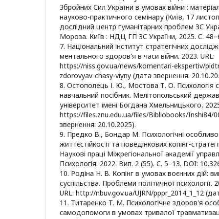
Збройних Сил України в умовах війни : матеріа
науково-практичного семінару (Київ, 17 листоп
дослідний центр гуманітарних проблем ЗС Україн
Мороза. Київ : НДЦ ГП ЗС України, 2025. С. 48–
7. Національний інститут стратегічних дослід
ментального здоров'я в часи війни. 2023. URL:
https://niss.gov.ua/news/komentari-ekspertiv/pi
zdorovyav-chasy-viyny (дата звернення: 20.10.20
8. Остополець І. Ю., Мостова Т. О. Психологія с
навчальний посібник. Мелітопольський держав
університет імені Богдана Хмельницького, 2025
https://files.znu.edu.ua/files/Bibliobooks/Inshi84
звернення: 20.10.2025).
9. Предко В., Бондар М. Психологічні особливо
життєстійкості та поведінкових копінг-стратегі
Наукові праці Міжрегіональної академії управл
Психологія. 2022. Вип. 2 (55). С. 5–13. DOI: 10.3
10. Родіна Н. В. Копінг в умовах воєнних дій: 
суспільства. Проблеми політичної психології. 20
URL: http://nbuv.gov.ua/UJRN/pppr_2014_1_12 (да
11. Титаренко Т. М. Психологічне здоров'я осо
самодопомоги в умовах тривалої травматизації