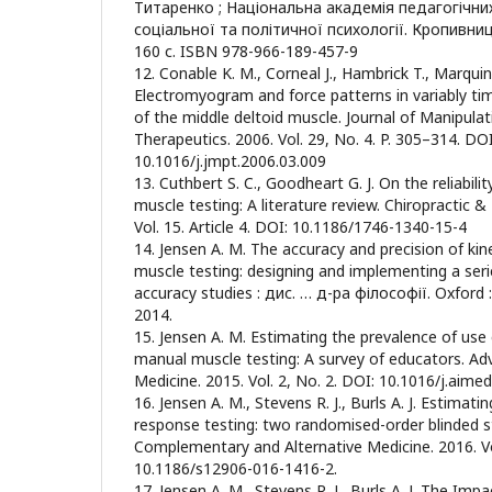
Титаренко ; Національна академія педагогічних
соціальної та політичної психології. Кропивниц
160 с. ISBN 978-966-189-457-9
12. Conable K. M., Corneal J., Hambrick T., Marquin
Electromyogram and force patterns in variably t
of the middle deltoid muscle. Journal of Manipulat
Therapeutics. 2006. Vol. 29, No. 4. P. 305–314. DOI
10.1016/j.jmpt.2006.03.009
13. Cuthbert S. C., Goodheart G. J. On the reliabili
muscle testing: A literature review. Chiropractic 
Vol. 15. Article 4. DOI: 10.1186/1746-1340-15-4
14. Jensen A. M. The accuracy and precision of ki
muscle testing: designing and implementing a seri
accuracy studies : дис. … д-ра філософії. Oxford :
2014.
15. Jensen A. M. Estimating the prevalence of use 
manual muscle testing: A survey of educators. Adv
Medicine. 2015. Vol. 2, No. 2. DOI: 10.1016/j.aime
16. Jensen A. M., Stevens R. J., Burls A. J. Estimat
response testing: two randomised-order blinded 
Complementary and Alternative Medicine. 2016. Vol
10.1186/s12906-016-1416-2.
17. Jensen A. M., Stevens R. J., Burls A. J. The Imp