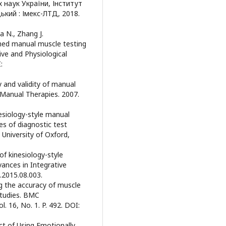
 наук України, Інститут
ький : Імекс-ЛТД, 2018.
a N., Zhang J.
imed manual muscle testing
ive and Physiological
:
ty and validity of manual
& Manual Therapies. 2007.
nesiology-style manual
es of diagnostic test
 University of Oxford,
of kinesiology-style
ances in Integrative
d.2015.08.003.
ing the accuracy of muscle
studies. BMC
. 16, No. 1. P. 492. DOI:
act of Using Emotionally