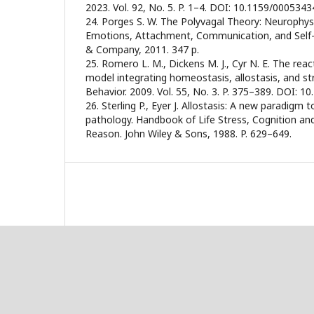
2023. Vol. 92, No. 5. P. 1–4. DOI: 10.1159/0005343
24. Porges S. W. The Polyvagal Theory: Neurophys
Emotions, Attachment, Communication, and Self-
& Company, 2011. 347 p.
25. Romero L. M., Dickens M. J., Cyr N. E. The re
model integrating homeostasis, allostasis, and s
Behavior. 2009. Vol. 55, No. 3. P. 375–389. DOI: 1
26. Sterling P., Eyer J. Allostasis: A new paradigm 
pathology. Handbook of Life Stress, Cognition and H
Reason. John Wiley & Sons, 1988. P. 629–649.