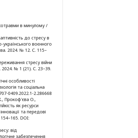
ихотравми в минулому /
даптивність до стресу в
ко-українського воєнного
ва. 2024. № 12. С. 115–
переживання стресу війни
024. № 1 (21). С. 23–39.
гічні особливості
ихологія та соціальна
2707-0409.2022.1-2.286668
К., Прокоф'єва О.,
йкість як ресурси
інновації та передові
. 154–165. DOI:
ресу: від
логічне забезпечення