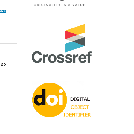
ьна
 до