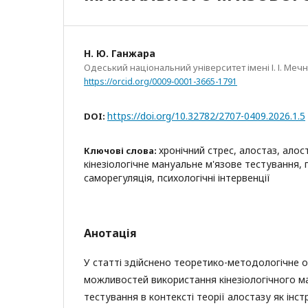
Н. Ю. Ганжара
Одеський національний університет імені І. І. Меч
https://orcid.org/0009-0001-3665-1791
https://doi.org/10.32782/2707-0409.2026.1.5
DOI:
хронічний стрес, алостаз, ало
Ключові слова:
кінезіологічне мануальне м'язове тестування, 
саморегуляція, психологічні інтервенції
Анотація
У статті здійснено теоретико-методологічне 
можливостей використання кінезіологічного м
тестування в контексті теорії алостазу як інс