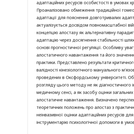
адаптаційних ресурсів особистості в умовах хр
Проаналізовано обмеження традиційної гомео
адаптації для пояснення довготривалих адапт
актуалізується досвідом повномасштабної війн
концепцію алостазу як альтернативну парадиг
адаптацію через досягнення стабільності шлях
основі прогностичної регуляції. Особливу ува
алостатичного навантаження та його значенню
практики. Представлено результати критичног
валідності кінезіологічного мануального м'язо
проведених в Оксфордському університеті. Об
розгляду цього методу не як діагностичного 
медичному сенсі, а як засобу оцінки загальних
алостатичне навантаження. Визначено перспек
теоретичних положень про алостаз з практи
неінвазивної оцінки адаптаційних ресурсів дл
інструментарію психологічної допомоги в умов