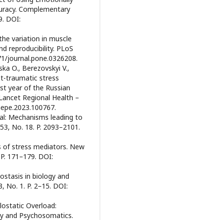
curacy. Complementary
9. DOI:
g the variation in muscle
d reproducibility. PLoS
371/journal.pone.0326208.
ska O., Berezovskyi V.,
st-traumatic stress
st year of the Russian
 Lancet Regional Health –
anepe.2023.100767.
dual: Mechanisms leading to
153, No. 18. P. 2093–2101.
s of stress mediators. New
 P. 171–179. DOI:
lostasis in biology and
, No. 1. P. 2–15. DOI:
llostatic Overload:
apy and Psychosomatics.