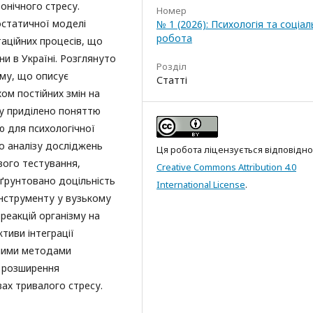
онічного стресу.
Номер
статичної моделі
№ 1 (2026): Психологія та соціал
робота
аційних процесів, що
и в Україні. Розглянуто
Розділ
му, що описує
Статті
ом постійних змін на
гу приділено поняттю
 для психологічної
о аналізу досліджень
Ця робота ліцензується відповідно
вого тестування,
Creative Commons Attribution 4.0
ґрунтовано доцільність
International License
.
інструменту у вузькому
 реакцій організму на
тиви інтеграції
чними методами
я розширення
ах тривалого стресу.