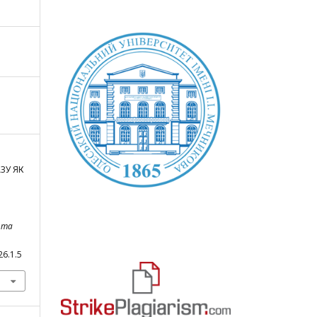
АЗУ ЯК
 та
26.1.5