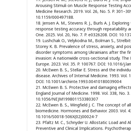
Arousing Stimuli on Muscle Response Testing Ac
Medicine Research. 2019. Vol. 26, No. 5. P. 301–30
10.1159/000497188.
18. Jensen A. M., Stevens R. J., Burls A. J. Explorin
response testing accuracy through repeatability an
One. 2025. Vol. 20, No. 7. P. e0326208. DOI: 10.1
19. Lushchak O., Velykodna M., Bolman S., Strelbit
Storey K. B. Prevalence of stress, anxiety, and po
disorder symptoms among Ukrainians after the fir
invasion: A nationwide cross-sectional study. The
Europe. 2023. Vol. 35. P. 100767. DOI: 10.1016/j.l
20. McEwen B. S., Stellar E. Stress and the indivi
disease. Archives of Internal Medicine. 1993. Vol. 
DOI: 10.1001/archinte.1993.00410180039004
21. McEwen B. S. Protective and damaging effect
England Journal of Medicine. 1998. Vol. 338, No. 3.
10.1056/NEJM199801153380307
22. McEwen B. S., Wingfield J. C. The concept of al
biomedicine. Hormones and Behavior. 2003. Vol. 43
10.1016/S0018-506X(02)00024-7
23. Pfaltz M. C., Schnyder U. Allostatic Load and A
Preventive and Clinical Implications. Psychother