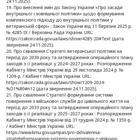
24.11.2025).
19. Про внесення змін до Закону України «Про засади
внутрішньої і зовнішньої політики» щодо формування
комплексного підходу до внутрішньої політики у
ветеранській сфері» : Закон України від 11 березня 2025 р.
№ 4285-IX / Верховна Рада України. URL:
https://zakon.rada.gov.ua/laws/show/4285-20#Text (дата
звернення 24.11.2025).
20. Про схвалення Стратегії ветеранської політики на
період до 2030 року та затвердження операційного плану
заходів з її реалізації у 2024–2027 роках : Розпорядження
Кабінету Міністрів України від 29 листопада 2024 р. №
1209-р. / Кабінет Міністрів України. URL:
https://zakon.rada.gov.ua/laws/show/1209-2024-
%D1%80#n12 (дата звернення 24.11.2025).
21. Про схвалення Стратегії формування системи
повернення з військової служби до цивільного життя на
період до 2033 року та затвердження операційного плану
заходів з її реалізації у 2025–2027 роках : Розпорядження
Кабінету Міністрів України від 31 грудня 2024 р. № 1350-р.
/ Кабінет Міністрів України. URL:
https://www.kmu.gov.ua/npas/pro-skhvalennia-
stratehiiformuvannia-systemy-povernennia-z-viiskovoi-