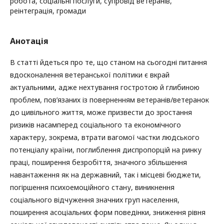
робота, соціальні послуги, супровід ветеранів,
реінтеграція, громади
Анотація
В статті йдеться про те, що станом на сьогодні питання
вдосконалення ветеранської політики є вкрай
актуальними, адже нехтування гостротою й глибиною
проблем, пов’язаних із поверненням ветеранів/ветеранок
до цивільного життя, може призвести до зростання
ризиків насамперед соціального та економічного
характеру, зокрема, втрати вагомої частки людського
потенціалу країни, поглиблення диспропорцій на ринку
праці, поширення безробіття, значного збільшення
навантаження як на державний, так і місцеві бюджети,
погіршення психоемоційного стану, виникнення
соціального відчуження значних груп населення,
поширення асоціальних форм поведінки, зниження рівня