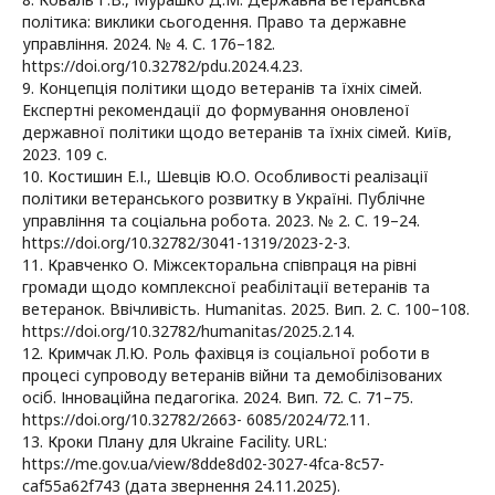
політика: виклики сьогодення. Право та державне
управління. 2024. № 4. С. 176–182.
https://doi.org/10.32782/pdu.2024.4.23.
9. Концепція політики щодо ветеранів та їхніх сімей.
Експертні рекомендації до формування оновленої
державної політики щодо ветеранів та їхніх сімей. Київ,
2023. 109 с.
10. Костишин Е.І., Шевців Ю.О. Особливості реалізації
політики ветеранського розвитку в Україні. Публічне
управління та соціальна робота. 2023. № 2. С. 19–24.
https://doi.org/10.32782/3041-1319/2023-2-3.
11. Кравченко О. Міжсекторальна співпраця на рівні
громади щодо комплексної реабілітації ветеранів та
ветеранок. Ввічливість. Humanitas. 2025. Вип. 2. С. 100–108.
https://doi.org/10.32782/humanitas/2025.2.14.
12. Кримчак Л.Ю. Роль фахівця із соціальної роботи в
процесі супроводу ветеранів війни та демобілізованих
осіб. Інноваційна педагогіка. 2024. Вип. 72. С. 71–75.
https://doi.org/10.32782/2663- 6085/2024/72.11.
13. Кроки Плану для Ukraine Facility. URL:
https://me.gov.ua/view/8dde8d02-3027-4fca-8c57-
caf55a62f743 (дата звернення 24.11.2025).