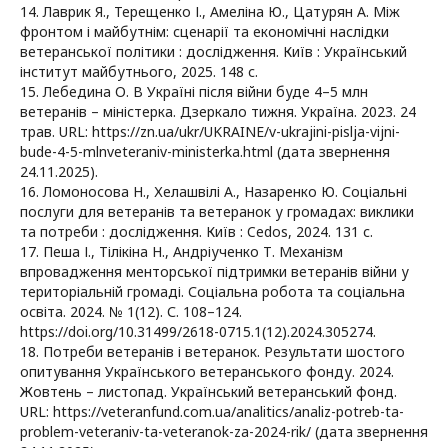
14. Лаврик Я., Терещенко І., Амеліна Ю., Цатурян А. Між
фронтом і майбутнім: сценарії та економічні наслідки
ветеранської політики : дослідження. Київ : Український
інститут майбутнього, 2025. 148 с.
15. Лебедина О. В Україні після війни буде 4–5 млн
ветеранів – міністерка. Дзеркало тижня. Україна. 2023. 24
трав. URL: https://zn.ua/ukr/UKRAINE/v-ukrajini-pislja-vijni-
bude-4-5-mlnveteraniv-ministerka.html (дата звернення
24.11.2025).
16. Ломоносова Н., Хелашвілі А., Назаренко Ю. Соціальні
послуги для ветеранів та ветеранок у громадах: виклики
та потреби : дослідження. Київ : Cedos, 2024. 131 с.
17. Пеша І., Тілікіна Н., Андріученко Т. Механізм
впровадження менторської підтримки ветеранів війни у
територіальній громаді. Соціальна робота та соціальна
освіта. 2024. № 1(12). С. 108–124.
https://doi.org/10.31499/2618-0715.1(12).2024.305274.
18. Потреби ветеранів і ветеранок. Результати шостого
опитування Українського ветеранського фонду. 2024.
Жовтень – листопад. Український ветеранський фонд.
URL: https://veteranfund.com.ua/analitics/analiz-potreb-ta-
problem-veteraniv-ta-veteranok-za-2024-rik/ (дата звернення