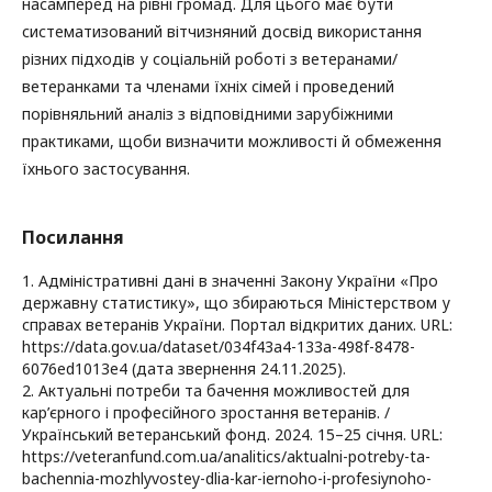
насамперед на рівні громад. Для цього має бути
систематизований вітчизняний досвід використання
різних підходів у соціальній роботі з ветеранами/
ветеранками та членами їхніх сімей і проведений
порівняльний аналіз з відповідними зарубіжними
практиками, щоби визначити можливості й обмеження
їхнього застосування.
Посилання
1. Адміністративні дані в значенні Закону України «Про
державну статистику», що збираються Міністерством у
справах ветеранів України. Портал відкритих даних. URL:
https://data.gov.ua/dataset/034f43a4-133a-498f-8478-
6076ed1013e4 (дата звернення 24.11.2025).
2. Актуальні потреби та бачення можливостей для
кар’єрного і професійного зростання ветеранів. /
Український ветеранський фонд. 2024. 15–25 січня. URL:
https://veteranfund.com.ua/analitics/aktualni-potreby-ta-
bachennia-mozhlyvostey-dlia-kar-iernoho-i-profesiynoho-