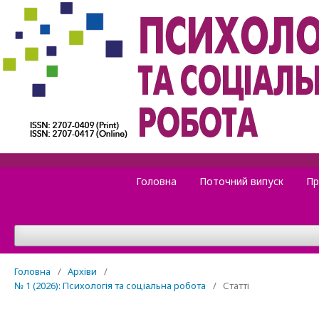
Зареєструватися
Увійти
Головна
Поточний випуск
Пр
Головна
/
Архіви
/
№ 1 (2026): Психологія та соціальна робота
/
Статті