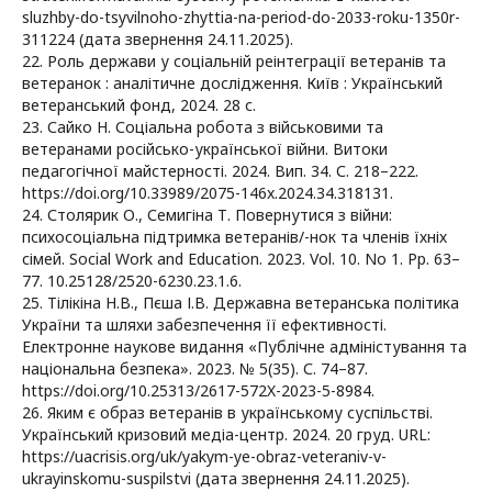
sluzhby-do-tsyvilnoho-zhyttia-na-period-do-2033-roku-1350r-
311224 (дата звернення 24.11.2025).
22. Роль держави у соціальній реінтеграції ветеранів та
ветеранок : аналітичне дослідження. Київ : Український
ветеранський фонд, 2024. 28 с.
23. Сайко Н. Соціальна робота з військовими та
ветеранами російсько-української війни. Витоки
педагогічної майстерності. 2024. Вип. 34. С. 218–222.
https://doi.org/10.33989/2075-146x.2024.34.318131.
24. Столярик О., Семигіна Т. Повернутися з війни:
психосоціальна підтримка ветеранів/-нок та членів їхніх
сімей. Social Work and Education. 2023. Vol. 10. No 1. Pp. 63–
77. 10.25128/2520-6230.23.1.6.
25. Тілікіна Н.В., Пєша І.В. Державна ветеранська політика
України та шляхи забезпечення її ефективності.
Електронне наукове видання «Публічне адміністування та
національна безпека». 2023. № 5(35). С. 74–87.
https://doi.org/10.25313/2617-572X-2023-5-8984.
26. Яким є образ ветеранів в українському суспільстві.
Український кризовий медіа-центр. 2024. 20 груд. URL:
https://uacrisis.org/uk/yakym-ye-obraz-veteraniv-v-
ukrayinskomu-suspilstvi (дата звернення 24.11.2025).