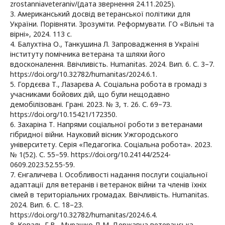
zrostanniaveteraniv/(дата звернення 24.11.2025).
3. Американський досвід ветеранської політики для
України. Порівняти. Зрозуміти. Реформувати. ГО «Вільні та
вірні», 2024. 113 с.
4. Балухтіна О., Танкушина Л. Запровадження в Україні
інституту помічника ветерана та шляхи його
вдосконалення. Ввічливість. Humanitas. 2024. Вип. 6. С. 3–7.
https://doi.org/10.32782/humanitas/2024.6.1.
5. Гордєєва Т., Лазарєва А. Соціальна робота в громаді з
учасниками бойових дій, що були нещодавно
демобілізовані. Грані. 2023. № 3, т. 26. С. 69–73.
https://doi.org/10.15421/172350.
6. Захаріна Т. Напрями соціальної роботи з ветеранами
гібридної війни. Науковий вісник Ужгородського
університету. Серія «Педагогіка. Соціальна робота». 2023.
№ 1(52). С. 55–59. https://doi.org/10.24144/2524-
0609.2023.52.55-59.
7. Єнгаличева І. Особливості надання послуги соціальної
адаптації для ветеранів і ветеранок війни та членів їхніх
сімей в територіальних громадах. Ввічливість. Humanitas.
2024. Вип. 6. С. 18–23.
https://doi.org/10.32782/humanitas/2024.6.4.
8. Коваль Г.В., Мурашко Д.М. Державна ветеранська