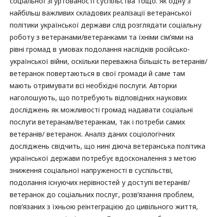
соціальної згуртованості суспільства тощо. Як одну з
найбільш важливих складових реалізації ветеранської
політики української держави слід розглядати соціальну
роботу з ветеранами/ветеранками та їхніми сім’ями на
рівні громад в умовах подолання наслідків російсько-
української війни, оскільки переважна більшість ветеранів/
ветеранок повертаються в свої громади й саме там
мають отримувати всі необхідні послуги. Авторки
наголошують, що потребують відповідних наукових
досліджень як можливості громад надавати соціальні
послуги ветеранам/ветеранкам, так і потреби самих
ветеранів/ ветеранок. Аналіз даних соціологічних
досліджень свідчить, що нині діюча ветеранська політика
української держави потребує вдосконалення з метою
зниження соціальної напруженості в суспільстві,
подолання існуючих нерівностей у доступі ветеранів/
ветеранок до соціальних послуг, розв’язання проблем,
пов’язаних з їхньою реінтеграцією до цивільного життя,