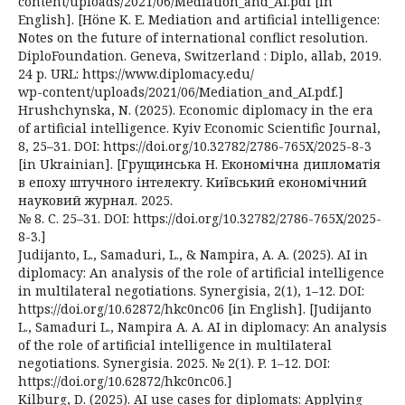
content/uploads/2021/06/Mediation_and_AI.pdf [in
English]. [Höne K. E. Mediation and artificial intelligence:
Notes on the future of international conflict resolution.
DiploFoundation. Geneva, Switzerland : Diplo, allab, 2019.
24 p. URL: https://www.diplomacy.edu/
wp-content/uploads/2021/06/Mediation_and_AI.pdf.]
Hrushchynska, N. (2025). Economic diplomacy in the era
of artificial intelligence. Kyiv Economic Scientific Journal,
8, 25–31. DOI: https://doi.org/10.32782/2786-765X/2025-8-3
[in Ukrainian]. [Грущинська Н. Економічна дипломатія
в епоху штучного інтелекту. Київський економічний
науковий журнал. 2025.
№ 8. С. 25–31. DOI: https://doi.org/10.32782/2786-765X/2025-
8-3.]
Judijanto, L., Samaduri, L., & Nampira, A. A. (2025). AI in
diplomacy: An analysis of the role of artificial intelligence
in multilateral negotiations. Synergisia, 2(1), 1–12. DOI:
https://doi.org/10.62872/hkc0nc06 [in English]. [Judijanto
L., Samaduri L., Nampira A. A. AI in diplomacy: An analysis
of the role of artificial intelligence in multilateral
negotiations. Synergisia. 2025. № 2(1). P. 1–12. DOI:
https://doi.org/10.62872/hkc0nc06.]
Kilburg, D. (2025). AI use cases for diplomats: Applying