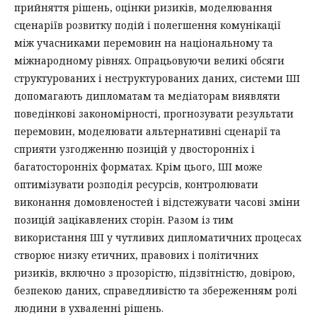
прийняття рішень, оцінки ризиків, моделювання
сценаріїв розвитку подій і полегшення комунікації
між учасниками перемовин на національному та
міжнародному рівнях. Опрацьовуючи великі обсяги
структурованих і неструктурованих даних, системи ШІ
допомагають дипломатам та медіаторам виявляти
поведінкові закономірності, прогнозувати результати
перемовин, моделювати альтернативні сценарії та
сприяти узгодженню позицій у двосторонніх і
багатосторонніх форматах. Крім цього, ШІ може
оптимізувати розподіл ресурсів, контролювати
виконання домовленостей і відстежувати часові зміни
позицій зацікавлених сторін. Разом із тим
використання ШІ у чутливих дипломатичних процесах
створює низку етичних, правових і політичних
ризиків, включно з прозорістю, підзвітністю, довірою,
безпекою даних, справедливістю та збереженням ролі
людини в ухваленні рішень.