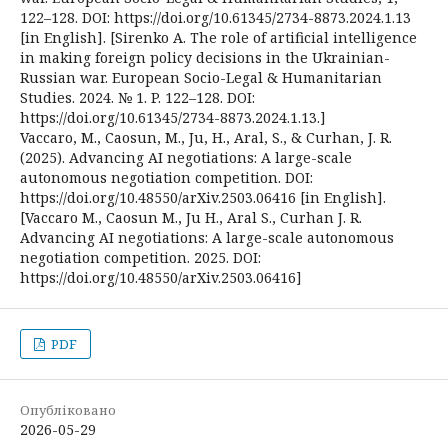
122–128. DOI: https://doi.org/10.61345/2734-8873.2024.1.13
[in English]. [Sirenko A. The role of artificial intelligence
in making foreign policy decisions in the Ukrainian-
Russian war. European Socio-Legal & Humanitarian
Studies. 2024. № 1. P. 122–128. DOI:
https://doi.org/10.61345/2734-8873.2024.1.13.]
Vaccaro, M., Caosun, M., Ju, H., Aral, S., & Curhan, J. R.
(2025). Advancing AI negotiations: A large-scale
autonomous negotiation competition. DOI:
https://doi.org/10.48550/arXiv.2503.06416 [in English].
[Vaccaro M., Caosun M., Ju H., Aral S., Curhan J. R.
Advancing AI negotiations: A large-scale autonomous
negotiation competition. 2025. DOI:
https://doi.org/10.48550/arXiv.2503.06416]
PDF
Опубліковано
2026-05-29