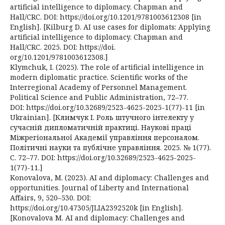
artificial intelligence to diplomacy. Chapman and
Hall/CRC. DOI: https://doi.org/10.1201/9781003612308 [in
English]. [Kilburg D. AI use cases for diplomats: Applying
artificial intelligence to diplomacy. Chapman and
Hall/CRC. 2025. DOI: https://doi.
org/10.1201/9781003612308.]
Klymchuk, I. (2025). The role of artificial intelligence in
modern diplomatic practice. Scientific works of the
Interregional Academy of Personnel Management.
Political Science and Public Administration, 72–77.
DOI: https://doi.org/10.32689/2523-4625-2025-1(77)-11 [in
Ukrainian]. [Климчук І. Роль штучного інтелекту у
сучасній дипломатичній практиці. Наукові праці
Міжрегіональної Академії управління персоналом.
Політичні науки та публічне управління. 2025. № 1(77).
С. 72–77. DOI: https://doi.org/10.32689/2523-4625-2025-
1(77)-11.]
Konovalova, M. (2023). AI and diplomacy: Challenges and
opportunities. Journal of Liberty and International
Affairs, 9, 520–530. DOI:
https://doi.org/10.47305/JLIA2392520k [in English].
[Konovalova M. AI and diplomacy: Challenges and