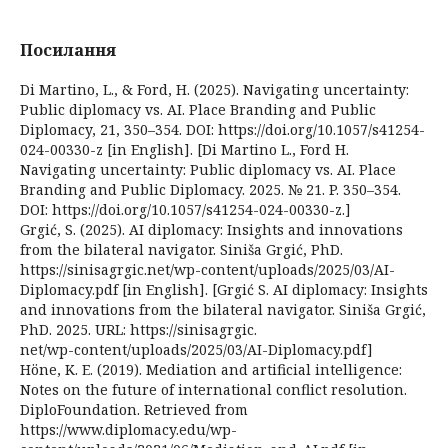
Посилання
Di Martino, L., & Ford, H. (2025). Navigating uncertainty:
Public diplomacy vs. AI. Place Branding and Public
Diplomacy, 21, 350–354. DOI: https://doi.org/10.1057/s41254-
024-00330-z [in English]. [Di Martino L., Ford H.
Navigating uncertainty: Public diplomacy vs. AI. Place
Branding and Public Diplomacy. 2025. № 21. P. 350–354.
DOI: https://doi.org/10.1057/s41254-024-00330-z.]
Grgić, S. (2025). AI diplomacy: Insights and innovations
from the bilateral navigator. Siniša Grgić, PhD.
https://sinisagrgic.net/wp-content/uploads/2025/03/AI-
Diplomacy.pdf [in English]. [Grgić S. AI diplomacy: Insights
and innovations from the bilateral navigator. Siniša Grgić,
PhD. 2025. URL: https://sinisagrgic.
net/wp-content/uploads/2025/03/AI-Diplomacy.pdf]
Höne, K. E. (2019). Mediation and artificial intelligence:
Notes on the future of international conflict resolution.
DiploFoundation. Retrieved from
https://www.diplomacy.edu/wp-