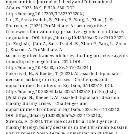
opportunities. Journal of Liberty and International
Affairs. 2023. № 9. P. 520–530. DOI:
https://doi.org/10.47305/JLIA2392520k.]
Liu, Z., Sarrafzadeh, B., Zhou, P., Yang, L., Zhao, J., &
Sharma, A. (2025). ProMediate: A socio-cognitive
framework for evaluating proactive agents in multiparty
negotiation. DOI: https://doi.org/10.48550/arX-iv.2510.25224
[in English]. [Liu Z., Sarrafzadeh B., Zhou P., Yang L., Zhao
J., Sharma A. ProMediate: A
socio-cognitive framework for evaluating proactive agents
in multiparty negotiation. 2025. DOI:
https://doi.org/10.48550/arXiv.2510.25224.]
Pokhriyal, N., & Koebe, T. (2023). AI-assisted diplomatic
decision-making during crises – Challenges and
opportunities. Frontiers in Big Data, 6:1183313. DOI:
https://doi.org/10.3389/fdata.2023.1183313 [in English].
[Pokhriyal N., Koebe T. AI-assisted diplomatic decision-
making during crises – Challenges and
opportunities. Frontiers in Big Data. 2023. № 6:1183313.
DOI: https://doi.org/10.3389/fdata.2023.1183313.]
Sirenko, A. (2024). The role of artificial intelligence in
making foreign policy decisions in the Ukrainian-Russian
war. European Socio-Legal & Humanitarian Studies, 1,