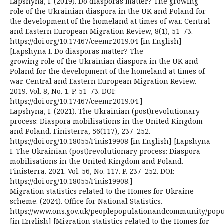
Lapshyna, I. (2019). Do diasporas matter? The growing
role of the Ukrainian diaspora in the UK and Poland for
the development of the homeland at times of war. Central
and Eastern European Migration Review, 8(1), 51–73.
https://doi.org/10.17467/ceemr.2019.04 [in English]
[Lapshyna I. Do diasporas matter? The
growing role of the Ukrainian diaspora in the UK and
Poland for the development of the homeland at times of
war. Central and Eastern European Migration Review.
2019. Vol. 8, No. 1. P. 51–73. DOI:
https://doi.org/10.17467/ceemr.2019.04.]
Lapshyna, I. (2021). The Ukrainian (post)revolutionary
process: Diaspora mobilisations in the United Kingdom
and Poland. Finisterra, 56(117), 237–252.
https://doi.org/10.18055/Finis19908 [in English] [Lapshyna
I. The Ukrainian (post)revolutionary process: Diaspora
mobilisations in the United Kingdom and Poland.
Finisterra. 2021. Vol. 56, No. 117. P. 237–252. DOI:
https://doi.org/10.18055/Finis19908.]
Migration statistics related to the Homes for Ukraine
scheme. (2024). Office for National Statistics.
https://www.ons.gov.uk/peoplepopulationandcommunity/pop
[in English] [Migration statistics related to the Homes for