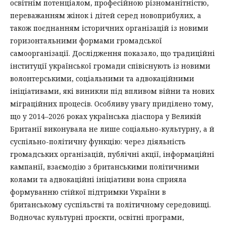
освітнім потенціалом, професійною різноманітністю,
переважанням жінок і дітей серед новоприбулих, а
також поєднанням історичних організацій із новими
горизонтальними формами громадської
самоорганізації. Дослідження показало, що традиційні
інституції української громади співіснують із новими
волонтерськими, соціальними та адвокаційними
ініціативами, які виникли під впливом війни та нових
міграційних процесів. Особливу увагу приділено тому,
що у 2014–2026 роках українська діаспора у Великій
Британії виконувала не лише соціально-культурну, а й
суспільно-політичну функцію: через діяльність
громадських організацій, публічні акції, інформаційні
кампанії, взаємодію з британськими політичними
колами та адвокаційні ініціативи вона сприяла
формуванню стійкої підтримки України в
британському суспільстві та політичному середовищі.
Водночас культурні проєкти, освітні програми,