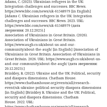
Adams, C. (2023). Ukrainian refugees in the UK:
Integration challenges and successes. BBC News.
https://www.bbc.com/news/uk-61548979 [in English]
[Adams C. Ukrainian refugees in the UK: Integration
challenges and successes. BBC News. 2023. URL:
https://www.bbc.com/news/uk-61548979 (дата
звернення: 20.12.2025).]
Association of Ukrainians in Great Britain. (2026).
Association of Ukrainians in Great Britain.
https://www.augb.co.uk/about-us-and-our-
community/about-the-augb/ [in English] [Association of
Ukrainians in Great Britain. Association of Ukrainians in
Great Britain. 2026. URL: https://www.augb.co.uk/about-us-
and-our-community/about-the-augb/ (дата звернення:
20.12.2025).]
Brinkley, R. (2022). Ukraine and the UK: Political, security
and diaspora dimensions. Chatham House.
https://www.chathamhouse.org/events/all/research-
event/uk-ukraine-political-security-diaspora-dimensions
[in English] [Brinkley R. Ukraine and the UK: Political,
security and diaspora dimensions. Chatham
House. 2022. URL:
https://www.chathamhouse.org/events/all/research-