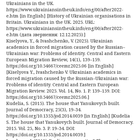
Ukrainians in the UK.
https://www.ukrainiansintheuk.info/eng/00/after2022-
e.htm [in English] [History of Ukrainian organisations in
Britain. Ukrainians in the UK. 2025. URL:
https://www.ukrainiansintheuk.info/eng/00/after2022-
e.htm (дата звернення: 12.12.2025).]
Kiselyova, Y., & Ivashchenko, V. (2025). Ukrainian
academics in forced migration caused by the Russian–
Ukrainian war: Problems of identity. Central and Eastern
European Migration Review, 14(1), 139–159.
https://doi.org/10.54667/ceemr.2025.06 [in English]
[Kiselyova Y., Ivashchenko V. Ukrainian academics in
forced migration caused by the Russian–Ukrainian war:
Problems of identity. Central and Eastern European
Migration Review. 2025. Vol. 14, No. 1. P. 139–159. DOI:
https://doi.org/10.54667/ceemr.2025.06.]
Kudelia, S. (2015). The house that Yanukovych built.
Journal of Democracy, 25(3), 19–34.
https://doi.org/10.1353/jod.2014.0039 [in English] [Kudelia
S. The house that Yanukovych built. Journal of Democracy.
2015. Vol. 25, No. 3. P. 19–34. DOI:
https://doi.org/10.1353/jod.2014.0039.]