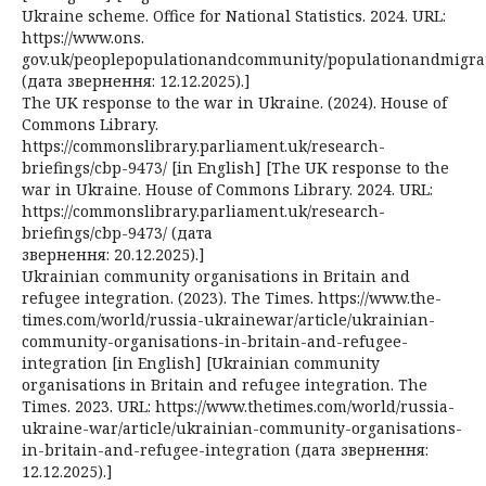
Ukraine scheme. Office for National Statistics. 2024. URL:
https://www.ons.
gov.uk/peoplepopulationandcommunity/populationandmigrat
(дата звернення: 12.12.2025).]
The UK response to the war in Ukraine. (2024). House of
Commons Library.
https://commonslibrary.parliament.uk/research-
briefings/cbp-9473/ [in English] [The UK response to the
war in Ukraine. House of Commons Library. 2024. URL:
https://commonslibrary.parliament.uk/research-
briefings/cbp-9473/ (дата
звернення: 20.12.2025).]
Ukrainian community organisations in Britain and
refugee integration. (2023). The Times. https://www.the-
times.com/world/russia-ukrainewar/article/ukrainian-
community-organisations-in-britain-and-refugee-
integration [in English] [Ukrainian community
organisations in Britain and refugee integration. The
Times. 2023. URL: https://www.thetimes.com/world/russia-
ukraine-war/article/ukrainian-community-organisations-
in-britain-and-refugee-integration (дата звернення:
12.12.2025).]