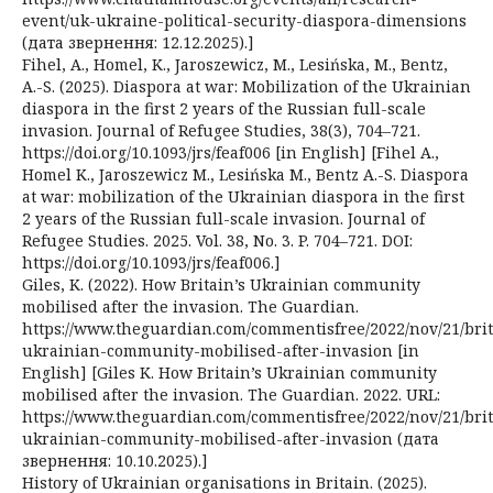
event/uk-ukraine-political-security-diaspora-dimensions
(дата звернення: 12.12.2025).]
Fihel, A., Homel, K., Jaroszewicz, M., Lesińska, M., Bentz,
A.-S. (2025). Diaspora at war: Mobilization of the Ukrainian
diaspora in the first 2 years of the Russian full-scale
invasion. Journal of Refugee Studies, 38(3), 704–721.
https://doi.org/10.1093/jrs/feaf006 [in English] [Fihel A.,
Homel K., Jaroszewicz M., Lesińska M., Bentz A.-S. Diaspora
at war: mobilization of the Ukrainian diaspora in the first
2 years of the Russian full-scale invasion. Journal of
Refugee Studies. 2025. Vol. 38, No. 3. P. 704–721. DOI:
https://doi.org/10.1093/jrs/feaf006.]
Giles, K. (2022). How Britain’s Ukrainian community
mobilised after the invasion. The Guardian.
https://www.theguardian.com/commentisfree/2022/nov/21/brit
ukrainian-community-mobilised-after-invasion [in
English] [Giles K. How Britain’s Ukrainian community
mobilised after the invasion. The Guardian. 2022. URL:
https://www.theguardian.com/commentisfree/2022/nov/21/brit
ukrainian-community-mobilised-after-invasion (дата
звернення: 10.10.2025).]
History of Ukrainian organisations in Britain. (2025).