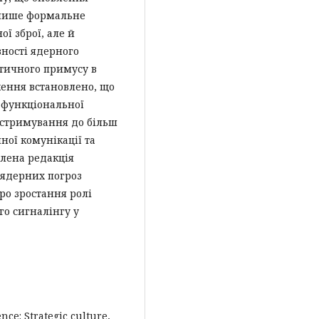
 лише формальне
ї зброї, але й
ності ядерного
тичного примусу в
ження встановлено, що
ї функціональної
 стримування до більш
чної комунікації та
влена редакція
 ядерних погроз
про зростання ролі
го сигналінгу у
nce: Strategic culture,