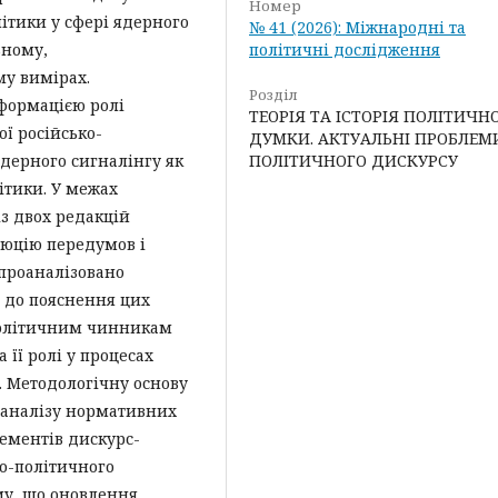
Номер
ітики у сфері ядерного
№ 41 (2026): Міжнародні та
ьному,
політичні дослідження
му вимірах.
Розділ
формацією ролі
ТЕОРІЯ ТА ІСТОРІЯ ПОЛІТИЧН
ї російсько-
ДУМКИ. АКТУАЛЬНІ ПРОБЛЕМ
ядерного сигналінгу як
ПОЛІТИЧНОГО ДИСКУРСУ
ітики. У межах
з двох редакцій
люцію передумов і
 проаналізовано
в до пояснення цих
політичним чинникам
 її ролі у процесах
а. Методологічну основу
 аналізу нормативних
лементів дискурс-
во-політичного
ому, що оновлення