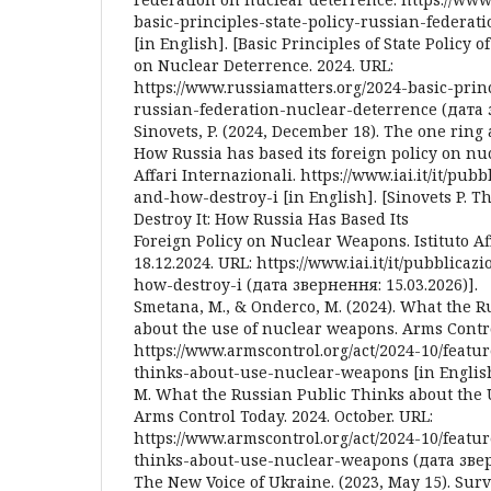
basic-principles-state-policy-russian-federat
[in English]. [Basic Principles of State Policy 
on Nuclear Deterrence. 2024. URL:
https://www.russiamatters.org/2024-basic-princ
russian-federation-nuclear-deterrence (дата з
Sinovets, P. (2024, December 18). The one ring 
How Russia has based its foreign policy on nuc
Affari Internazionali. https://www.iai.it/it/pub
and-how-destroy-i [in English]. [Sinovets P. 
Destroy It: How Russia Has Based Its
Foreign Policy on Nuclear Weapons. Istituto Af
18.12.2024. URL: https://www.iai.it/it/pubblicaz
how-destroy-i (дата звернення: 15.03.2026)].
Smetana, M., & Onderco, M. (2024). What the R
about the use of nuclear weapons. Arms Contro
https://www.armscontrol.org/act/2024-10/featu
thinks-about-use-nuclear-weapons [in Englis
M. What the Russian Public Thinks about the 
Arms Control Today. 2024. October. URL:
https://www.armscontrol.org/act/2024-10/featu
thinks-about-use-nuclear-weapons (дата зверн
The New Voice of Ukraine. (2023, May 15). Sur