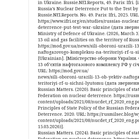
in Ukraine. Russie.NEI.Reports, 49. Paris: Ifri. [
Russia’s Nuclear Deterrence Put to the Test by
Russie.NEI.Reports. No. 49. Paris: Ifri, 2025. URL
https://www.ifri.org/en/studies/russias-nuclear
deterrence-put-test-war-ukraine (дата звернен
Ministry of Defence of Ukraine. (2026, March 3
13 oil and gas facilities on the territory of Ru
https://mod.gov.ua/news/sili-oboroni-urazili-1
naftogazovogo-kompleksu-na-teritoriyi-rf-u-
[Ukrainian]. [Міністерство оборони України
13 об’єктів нафтогазового комплексу РФ у січ
URL: https://mod.gov.ua/
news/sili-oboroni-urazili-13-ob-yektiv-nafto
teritoriyi-rf-u-sichni-lyutomu (дата звернення
Russian Matters. (2020). Basic principles of sta
Federation on nuclear deterrence. https://rusm
content/uploads/2021/08/nucdet_rf_2020_eng.pdf
Principles of State Policy of the Russian Fede
Deterrence. 2020. URL: https://rusmilsec.blog/w
content/uploads/2021/08/nucdet_rf_2020_eng.p
15.03.2026)].
Russian Matters. (2024). Basic principles of sta
Federation on nuclear deterrence. https://www