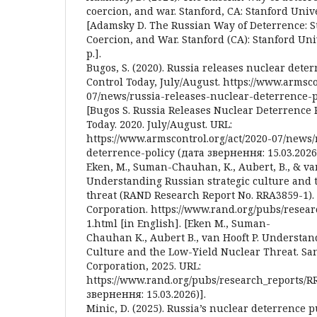
coercion, and war. Stanford, CA: Stanford Unive
[Adamsky D. The Russian Way of Deterrence: St
Coercion, and War. Stanford (CA): Stanford Uni
p.].
Bugos, S. (2020). Russia releases nuclear dete
Control Today, July/August. https://www.armsco
07/news/russia-releases-nuclear-deterrence-po
[Bugos S. Russia Releases Nuclear Deterrence 
Today. 2020. July/August. URL:
https://www.armscontrol.org/act/2020-07/news/
deterrence-policy (дата звернення: 15.03.2026)
Eken, M., Suman-Chauhan, K., Aubert, B., & van 
Understanding Russian strategic culture and 
threat (RAND Research Report No. RRA3859-1).
Corporation. https://www.rand.org/pubs/resea
1.html [in English]. [Eken M., Suman-
Chauhan K., Aubert B., van Hooft P. Understan
Culture and the Low-Yield Nuclear Threat. Sa
Corporation, 2025. URL:
https://www.rand.org/pubs/research_reports/R
звернення: 15.03.2026)].
Minic, D. (2025). Russia’s nuclear deterrence p