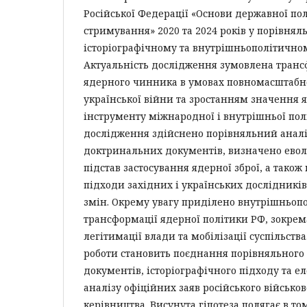
Російської Федерації «Основи державної пол
стримування» 2020 та 2024 років у порівнял
історіографічному та внутрішньополітично
Актуальність дослідження зумовлена транс
ядерного чинника в умовах повномасштабно
української війни та зростанням значення 
інструменту міжнародної і внутрішньої пол
дослідження здійснено порівняльний аналі
доктринальних документів, визначено ево
підстав застосування ядерної зброї, а також
підходи західних і українських дослідникі
змін. Окрему увагу приділено внутрішньо
трансформації ядерної політики РФ, зокрема
легітимації влади та мобілізації суспільств
роботи становить поєднання порівняльного
документів, історіографічного підходу та е
аналізу офіційних заяв російського військо
керівництва. Висунута гіпотеза полягає в т