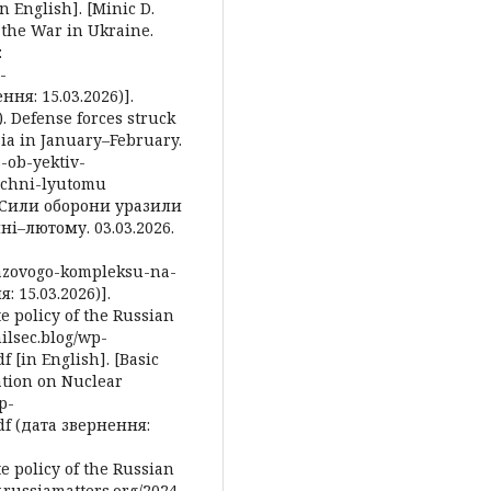
in English]. [Minic D.
 the War in Ukraine.
:
-
ня: 15.03.2026)].
). Defense forces struck
ssia in January–February.
3-ob-yektiv-
sichni-lyutomu
. Сили оборони уразили
ні–лютому. 03.03.2026.
gazovogo-kompleksu-na-
: 15.03.2026)].
te policy of the Russian
ilsec.blog/wp-
 [in English]. [Basic
ration on Nuclear
p-
df (дата звернення:
te policy of the Russian
.russiamatters.org/2024-