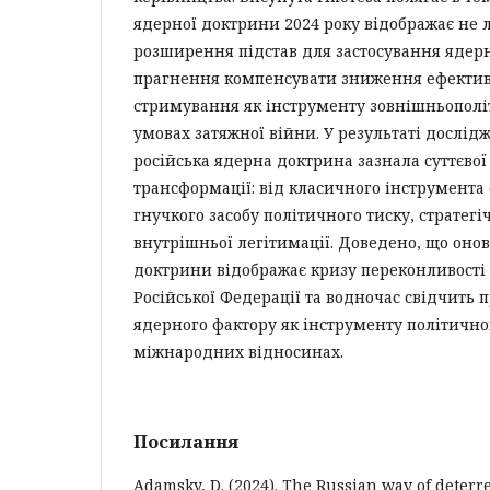
ядерної доктрини 2024 року відображає не
розширення підстав для застосування ядерно
прагнення компенсувати зниження ефектив
стримування як інструменту зовнішньополі
умовах затяжної війни. У результаті дослід
російська ядерна доктрина зазнала суттєво
трансформації: від класичного інструмента
гнучкого засобу політичного тиску, стратегі
внутрішньої легітимації. Доведено, що оно
доктрини відображає кризу переконливості
Російської Федерації та водночас свідчить 
ядерного фактору як інструменту політично
міжнародних відносинах.
Посилання
Adamsky, D. (2024). The Russian way of deterre