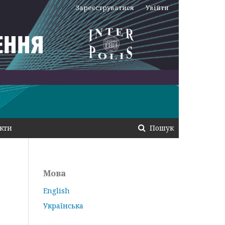
Зареєструватися
Увійти
кти
Пошук
Мова
English
Українська