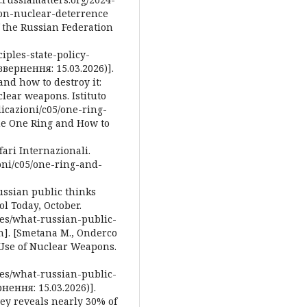
ion-nuclear-deterrence
of the Russian Federation
iples-state-policy-
вернення: 15.03.2026)].
and how to destroy it:
lear weapons. Istituto
blicazioni/c05/one-ring-
The One Ring and How to
fari Internazionali.
ioni/c05/one-ring-and-
ussian public thinks
l Today, October.
res/what-russian-public-
h]. [Smetana M., Onderco
Use of Nuclear Weapons.
res/what-russian-public-
ення: 15.03.2026)].
vey reveals nearly 30% of