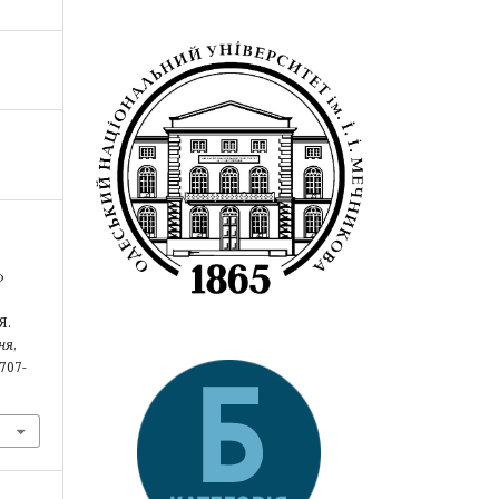
Ф
Я.
ня
,
2707-