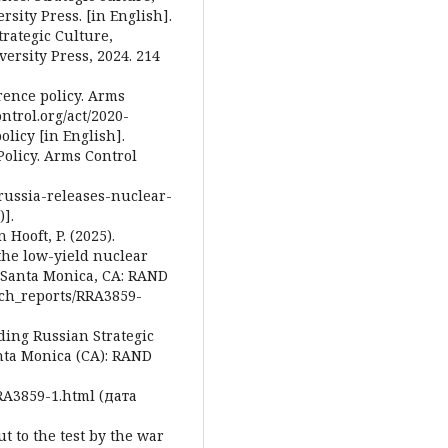
rsity Press. [in English].
rategic Culture,
versity Press, 2024. 214
rrence policy. Arms
ntrol.org/act/2020-
licy [in English].
Policy. Arms Control
russia-releases-nuclear-
].
Hooft, P. (2025).
the low-yield nuclear
 Santa Monica, CA: RAND
rch_reports/RRA3859-
ding Russian Strategic
nta Monica (CA): RAND
RA3859-1.html (дата
ut to the test by the war