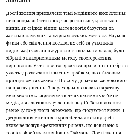
Анотація
Дослідження присвячене темі медійного висвітлення
неповно(мало)літніх під час російсько-української
війни, як свідків війни. Методологія базується на
загальнонаукових та журналістських методах. Наукові
факти або свідчення посадових осіб та учасників
подій, зафіксовані в журналістських матеріалах, були
зібрані з використанням методу спостереження,
порівняння. У статті обговорюється право дитини брати
участь у розв’язанні власних проблем, що є базовим
принципом так званого Підходу до медіа, заснованого
на правах дитини. З переходом до нового наративу,
неповнолітніх сприймають не як пасивних об’єктів
медіа, а як активних учасників подій. Встановлення
рамок (у тому числі обмежень, що стосуються війни) і
дотримання етичних журналістських стандартів
включає пошук ефективних рішень, що пов’язано з
теорією фреймування Ірвіна Гофмана. Дослідження