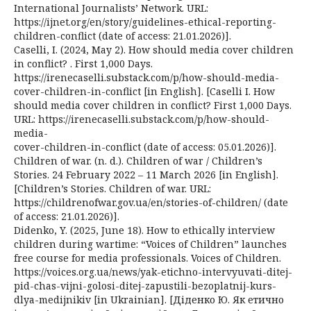
International Journalists’ Network. URL:
https://ijnet.org/en/story/guidelines-ethical-reporting-
children-conflict (date of access: 21.01.2026)].
Caselli, I. (2024, May 2). How should media cover children
in conflict? . First 1,000 Days.
https://irenecaselli.substack.com/p/how-should-media-
cover-children-in-conflict [in English]. [Caselli I. How
should media cover children in conflict? First 1,000 Days.
URL: https://irenecaselli.substack.com/p/how-should-
media-
cover-children-in-conflict (date of access: 05.01.2026)].
Children of war. (n. d.). Children of war / Children’s
Stories. 24 February 2022 – 11 March 2026 [in English].
[Children’s Stories. Children of war. URL:
https://childrenofwar.gov.ua/en/stories-of-children/ (date
of access: 21.01.2026)].
Didenko, Y. (2025, June 18). How to ethically interview
children during wartime: “Voices of Children” launches
free course for media professionals. Voices of Children.
https://voices.org.ua/news/yak-etichno-intervyuvati-ditej-
pid-chas-vijni-golosi-ditej-zapustili-bezoplatnij-kurs-
dlya-medijnikiv [in Ukrainian]. [Діденко Ю. Як етично