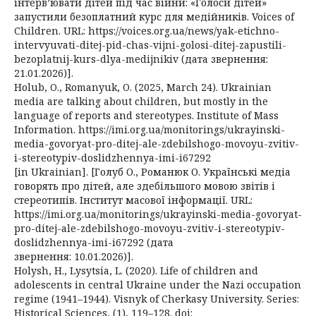
інтерв’ювати дітей під час війни: «Голоси дітей»
запустили безоплатний курс для медійників. Voices of
Children. URL: https://voices.org.ua/news/yak-etichno-
intervyuvati-ditej-pid-chas-vijni-golosi-ditej-zapustili-
bezoplatnij-kurs-dlya-medijnikiv (дата звернення:
21.01.2026)].
Holub, O., Romanyuk, O. (2025, March 24). Ukrainian
media are talking about children, but mostly in the
language of reports and stereotypes. Institute of Mass
Information. https://imi.org.ua/monitorings/ukrayinski-
media-govoryat-pro-ditej-ale-zdebilshogo-movoyu-zvitiv-
i-stereotypiv-doslidzhennya-imi-i67292
[in Ukrainian]. [Голуб О., Романюк О. Українські медіа
говорять про дітей, але здебільшого мовою звітів і
стереотипів. Інститут масової інформації. URL:
https://imi.org.ua/monitorings/ukrayinski-media-govoryat-
pro-ditej-ale-zdebilshogo-movoyu-zvitiv-i-stereotypiv-
doslidzhennya-imi-i67292 (дата
звернення: 10.01.2026)].
Holysh, H., Lysytsia, L. (2020). Life of children and
adolescents in central Ukraine under the Nazi occupation
regime (1941–1944). Visnyk of Cherkasy University. Series:
Historical Sciences, (1), 119–128. doi: