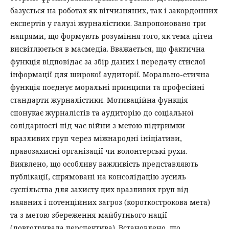
базується на роботах як вітчизняних, так і закордонних
експертів у галузі журналістики. Запропоновано три
напрями, що формують розуміння того, як тема дітей
висвітлюється в масмедіа. Вважається, що фактична
функція відповідає за збір даних і передачу стислої
інформації для широкої аудиторії. Морально-етична
функція поєднує моральні принципи та професійні
стандарти журналістики. Мотиваційна функція
спонукає журналістів та аудиторію до соціальної
солідарності під час війни з метою підтримки
вразливих груп через міжнародні ініціативи,
правозахисні організації чи волонтерські рухи.
Виявлено, що особливу важливість представляють
публікації, спрямовані на консолідацію зусиль
суспільства для захисту цих вразливих груп від
наявних і потенційних загроз (короткострокова мета)
та з метою збереження майбутнього нації
(довготривала перспектива). Встановлено, що