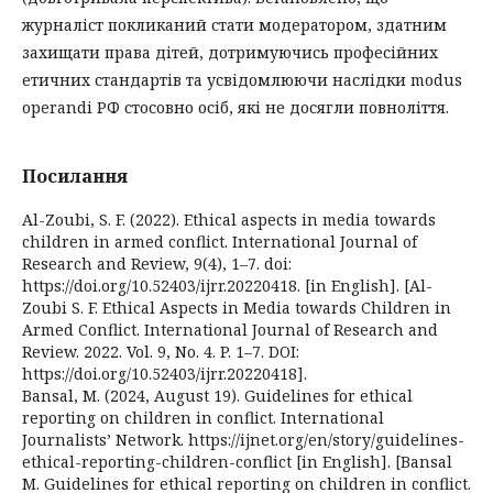
журналіст покликаний стати модератором, здатним
захищати права дітей, дотримуючись професійних
етичних стандартів та усвідомлюючи наслідки modus
operandi РФ стосовно осіб, які не досягли повноліття.
Посилання
Al-Zoubi, S. F. (2022). Ethical aspects in media towards
children in armed conflict. International Journal of
Research and Review, 9(4), 1–7. doi:
https://doi.org/10.52403/ijrr.20220418. [in English]. [Al-
Zoubi S. F. Ethical Aspects in Media towards Children in
Armed Conflict. International Journal of Research and
Review. 2022. Vol. 9, No. 4. P. 1–7. DOI:
https://doi.org/10.52403/ijrr.20220418].
Bansal, M. (2024, August 19). Guidelines for ethical
reporting on children in conflict. International
Journalists’ Network. https://ijnet.org/en/story/guidelines-
ethical-reporting-children-conflict [in English]. [Bansal
M. Guidelines for ethical reporting on children in conflict.