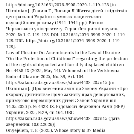
https://doi.org/10.31651/2076-5908-2020-1-119-128 [in
Ukrainian]. [Голиш Г., Лисиця Л. Життя дітей і підлітків
центральної України в умовах нацистського
окупаційного режиму (1941–1944 рр.). Вісник
Черкаського університету. Серія «Історичні науки».
2020. № 1. С. 119–128. DOI: 10.31651/2076-5908-2020-1-119-
128. URL: https://doi.org/10.31651/2076-5908-2020-1-119-
128].
Law of Ukraine On Amendments to the Law of Ukraine
“On the Protection of Childhood” regarding the protection
of the rights of deported and forcibly displaced children
No. 4438-IX (2025, May 14). Vidomosti of the Verkhovna
Rada of Ukraine 2025, No. 39, Art. 164.
https://zakon.rada.gov.ua/laws/show/4438-20#n15 [in
Ukrainian]. [Про внесення змін до Закону України «Про
охорону дитинства» щодо захисту прав депортованих,
примусово переміщених дітей : Закон України від
14.05.2025 р. № 4438-IX. Відомості Верховної Ради (ВВР)
України, 2025, №39, ст. 164. URL:
https://zakon.rada.gov.ua/laws/show/4438-20#n15 (дата
звернення: 10.02.2026)].
Onyejelem, T. E. (2025). Whose Story Is It? Media