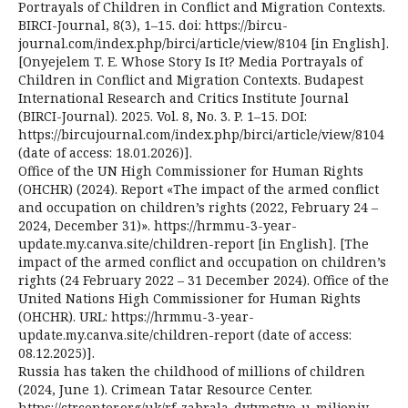
Portrayals of Children in Conflict and Migration Contexts.
BIRCI-Journal, 8(3), 1–15. doi: https://bircu-
journal.com/index.php/birci/article/view/8104 [in English].
[Onyejelem T. E. Whose Story Is It? Media Portrayals of
Children in Conflict and Migration Contexts. Budapest
International Research and Critics Institute Journal
(BIRCI-Journal). 2025. Vol. 8, No. 3. P. 1–15. DOI:
https://bircujournal.com/index.php/birci/article/view/8104
(date of access: 18.01.2026)].
Office of the UN High Commissioner for Human Rights
(OHCHR) (2024). Report «The impact of the armed conflict
and occupation on children’s rights (2022, February 24 –
2024, December 31)». https://hrmmu-3-year-
update.my.canva.site/children-report [in English]. [The
impact of the armed conflict and occupation on children’s
rights (24 February 2022 – 31 December 2024). Office of the
United Nations High Commissioner for Human Rights
(OHCHR). URL: https://hrmmu-3-year-
update.my.canva.site/children-report (date of access:
08.12.2025)].
Russia has taken the childhood of millions of children
(2024, June 1). Crimean Tatar Resource Center.
https://ctrcenter.org/uk/rf-zabrala-dytynstvo-u-miljoniv-