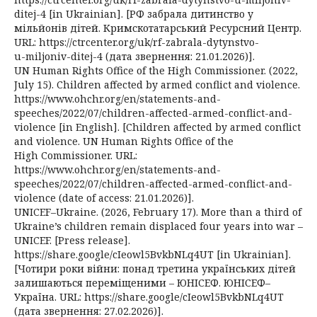
ditej-4 [in Ukrainian]. [РФ забрала дитинство у
мільйонів дітей. Кримскотатарський Ресурсний Центр.
URL: https://ctrcenter.org/uk/rf-zabrala-dytynstvo-
u-miljoniv-ditej-4 (дата звернення: 21.01.2026)].
UN Human Rights Office of the High Commissioner. (2022,
July 15). Children affected by armed conflict and violence.
https://www.ohchr.org/en/statements-and-
speeches/2022/07/children-affected-armed-conflict-and-
violence [in English]. [Children affected by armed conflict
and violence. UN Human Rights Office of the
High Commissioner. URL:
https://www.ohchr.org/en/statements-and-
speeches/2022/07/children-affected-armed-conflict-and-
violence (date of access: 21.01.2026)].
UNICEF–Ukraine. (2026, February 17). More than a third of
Ukraine’s children remain displaced four years into war –
UNICEF. [Press release].
https://share.google/cIeowl5BvkbNLq4UT [in Ukrainian].
[Чотири роки війни: понад третина українських дітей
залишаються переміщеними – ЮНІСЕФ. ЮНІСЕФ–
Україна. URL: https://share.google/cIeowl5BvkbNLq4UT
(дата звернення: 27.02.2026)].