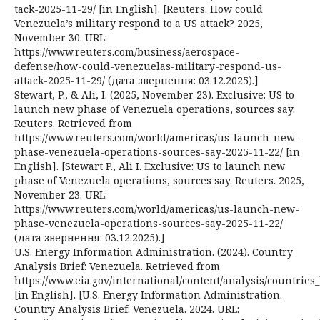
tack-2025-11-29/ [in English]. [Reuters. How could
Venezuela’s military respond to a US attack? 2025,
November 30. URL:
https://www.reuters.com/business/aerospace-
defense/how-could-venezuelas-military-respond-us-
attack-2025-11-29/ (дата звернення: 03.12.2025).]
Stewart, P., & Ali, I. (2025, November 23). Exclusive: US to
launch new phase of Venezuela operations, sources say.
Reuters. Retrieved from
https://www.reuters.com/world/americas/us-launch-new-
phase-venezuela-operations-sources-say-2025-11-22/ [in
English]. [Stewart P., Ali I. Exclusive: US to launch new
phase of Venezuela operations, sources say. Reuters. 2025,
November 23. URL:
https://www.reuters.com/world/americas/us-launch-new-
phase-venezuela-operations-sources-say-2025-11-22/
(дата звернення: 03.12.2025).]
U.S. Energy Information Administration. (2024). Country
Analysis Brief: Venezuela. Retrieved from
https://www.eia.gov/international/content/analysis/countrie
[in English]. [U.S. Energy Information Administration.
Country Analysis Brief: Venezuela. 2024. URL: