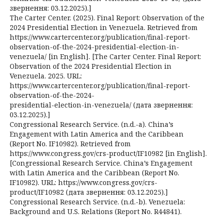
звернення: 03.12.2025).]
The Carter Center. (2025). Final Report: Observation of the
2024 Presidential Election in Venezuela. Retrieved from
https://www.cartercenter.org/publication/final-report-
observation-of-the-2024-presidential-election-in-
venezuela/ [in English]. [The Carter Center. Final Report:
Observation of the 2024 Presidential Election in
Venezuela. 2025. URL:
https://www.cartercenter.org/publication/final-report-
observation-of-the-2024-
presidential-election-in-venezuela/ (дата звернення:
03.12.2025).]
Congressional Research Service. (n.d.-a). China’s
Engagement with Latin America and the Caribbean
(Report No. IF10982). Retrieved from
https://www.congress.gov/crs-product/IF10982 [in English].
[Congressional Research Service. China’s Engagement
with Latin America and the Caribbean (Report No.
IF10982). URL: https://www.congress.gov/crs-
product/IF10982 (дата звернення: 03.12.2025).]
Congressional Research Service. (n.d.-b). Venezuela:
Background and U.S. Relations (Report No. R44841).