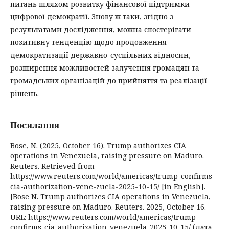
питань шляхом розвитку фінансової підтримки
цифрової демократії. Знову ж таки, згідно з
результатами дослідження, можна спостерігати
позитивну тенденцію щодо продовження
демократизації державно-суспільних відносин,
розширення можливостей залучення громадян та
громадських організацій до прийняття та реалізації
рішень.
Посилання
Bose, N. (2025, October 16). Trump authorizes CIA
operations in Venezuela, raising pressure on Maduro.
Reuters. Retrieved from
https://www.reuters.com/world/americas/trump-confirms-
cia-authorization-vene-zuela-2025-10-15/ [in English].
[Bose N. Trump authorizes CIA operations in Venezuela,
raising pressure on Maduro. Reuters. 2025, October 16.
URL: https://www.reuters.com/world/americas/trump-
confirms-cia-authorization-venezuela-2025-10-15/ (дата