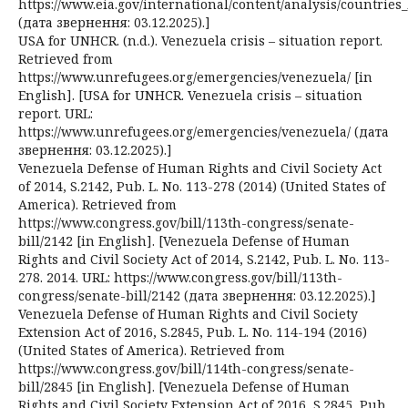
https://www.eia.gov/international/content/analysis/countrie
(дата звернення: 03.12.2025).]
USA for UNHCR. (n.d.). Venezuela crisis – situation report.
Retrieved from
https://www.unrefugees.org/emergencies/venezuela/ [in
English]. [USA for UNHCR. Venezuela crisis – situation
report. URL:
https://www.unrefugees.org/emergencies/venezuela/ (дата
звернення: 03.12.2025).]
Venezuela Defense of Human Rights and Civil Society Act
of 2014, S.2142, Pub. L. No. 113-278 (2014) (United States of
America). Retrieved from
https://www.congress.gov/bill/113th-congress/senate-
bill/2142 [in English]. [Venezuela Defense of Human
Rights and Civil Society Act of 2014, S.2142, Pub. L. No. 113-
278. 2014. URL: https://www.congress.gov/bill/113th-
congress/senate-bill/2142 (дата звернення: 03.12.2025).]
Venezuela Defense of Human Rights and Civil Society
Extension Act of 2016, S.2845, Pub. L. No. 114-194 (2016)
(United States of America). Retrieved from
https://www.congress.gov/bill/114th-congress/senate-
bill/2845 [in English]. [Venezuela Defense of Human
Rights and Civil Society Extension Act of 2016, S.2845, Pub.