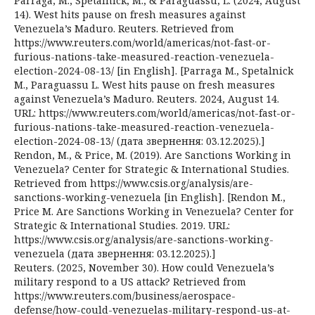
Parraga, M., Spetalnick, M., & Paraguassu, L. (2024, August
14). West hits pause on fresh measures against
Venezuela’s Maduro. Reuters. Retrieved from
https://www.reuters.com/world/americas/not-fast-or-
furious-nations-take-measured-reaction-venezuela-
election-2024-08-13/ [in English]. [Parraga M., Spetalnick
M., Paraguassu L. West hits pause on fresh measures
against Venezuela’s Maduro. Reuters. 2024, August 14.
URL: https://www.reuters.com/world/americas/not-fast-or-
furious-nations-take-measured-reaction-venezuela-
election-2024-08-13/ (дата звернення: 03.12.2025).]
Rendon, M., & Price, M. (2019). Are Sanctions Working in
Venezuela? Center for Strategic & International Studies.
Retrieved from https://www.csis.org/analysis/are-
sanctions-working-venezuela [in English]. [Rendon M.,
Price M. Are Sanctions Working in Venezuela? Center for
Strategic & International Studies. 2019. URL:
https://www.csis.org/analysis/are-sanctions-working-
venezuela (дата звернення: 03.12.2025).]
Reuters. (2025, November 30). How could Venezuela’s
military respond to a US attack? Retrieved from
https://www.reuters.com/business/aerospace-
defense/how-could-venezuelas-military-respond-us-at-