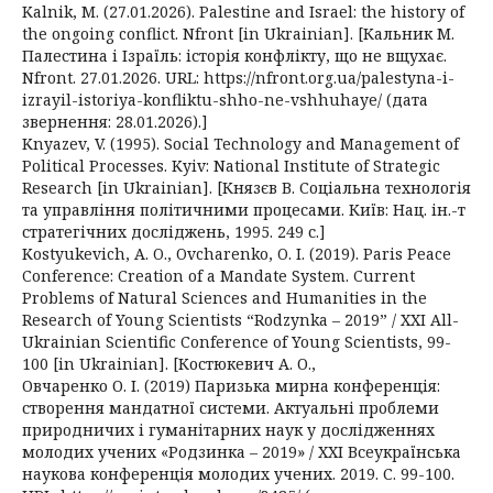
Kalnik, M. (27.01.2026). Palestine and Israel: the history of
the ongoing conflict. Nfront [in Ukrainian]. [Кальник М.
Палестина і Ізраїль: історія конфлікту, що не вщухає.
Nfront. 27.01.2026. URL: https://nfront.org.ua/palestyna-i-
izrayil-istoriya-konfliktu-shho-ne-vshhuhaye/ (дата
звернення: 28.01.2026).]
Knyazev, V. (1995). Social Technology and Management of
Political Processes. Kyiv: National Institute of Strategic
Research [in Ukrainian]. [Князєв В. Соціальна технологія
та управління політичними процесами. Київ: Нац. ін.-т
стратегічних досліджень, 1995. 249 с.]
Kostyukevich, A. O., Ovcharenko, O. I. (2019). Paris Peace
Conference: Creation of a Mandate System. Current
Problems of Natural Sciences and Humanities in the
Research of Young Scientists “Rodzynka – 2019” / XXI All-
Ukrainian Scientific Conference of Young Scientists, 99-
100 [in Ukrainian]. [Костюкевич А. О.,
Овчаренко О. І. (2019) Паризька мирна конференція:
створення мандатної системи. Актуальні проблеми
природничих і гуманітарних наук у дослідженнях
молодих учених «Родзинка – 2019» / ХХІ Всеукраїнська
наукова конференція молодих учених. 2019. С. 99-100.