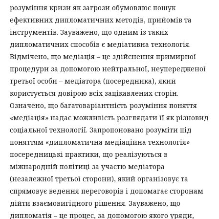
розуміння кризи як загрози обумовлює пошук
ефективних дипломатичних методів, прийомів та
інструментів. Зауважено, що одним із таких
дипломатичних способів є медіативна технологія.
Відмічено, що медіація – це здійснення примирної
процедури за допомогою нейтральної, неупередженої
третьої особи – медіатора (посередника), який
користується довірою всіх зацікавлених сторін.
Означено, що багатоваріантність розуміння поняття
«медіація» надає можливість розглядати її як різновид
соціальної технології. Запропоновано розуміти під
поняттям «дипломатична медіаційна технологія»
посередницькі практики, що реалізуються в
міжнародній політиці за участю медіатора
(незалежної третьої сторони), який організовує та
спрямовує ведення переговорів і допомагає сторонам
дійти взаємовигідного рішення. Зауважено, що
дипломатія – це процес, за допомогою якого уряди,