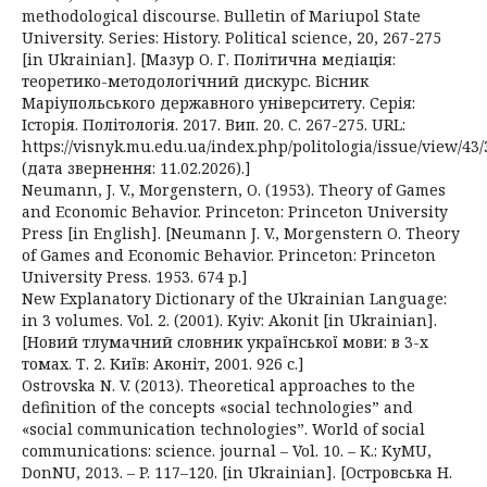
methodological discourse. Bulletin of Mariupol State
University. Series: History. Political science, 20, 267-275
[in Ukrainian]. [Мазур О. Г. Політична медіація:
теоретико-методологічний дискурс. Вісник
Маріупольського державного університету. Серія:
Історія. Політологія. 2017. Вип. 20. С. 267-275. URL:
https://visnyk.mu.edu.ua/index.php/politologia/issue/view/43/
(дата звернення: 11.02.2026).]
Neumann, J. V., Morgenstern, O. (1953). Theory of Games
and Economic Behavior. Princeton: Princeton University
Press [in English]. [Neumann J. V., Morgenstern O. Theory
of Games and Economic Behavior. Princeton: Princeton
University Press. 1953. 674 p.]
New Explanatory Dictionary of the Ukrainian Language:
in 3 volumes. Vol. 2. (2001). Kyiv: Akonit [in Ukrainian].
[Новий тлумачний словник української мови: в 3-х
томах. Т. 2. Київ: Аконіт, 2001. 926 с.]
Ostrovska N. V. (2013). Theoretical approaches to the
definition of the concepts «social technologies” and
«social communication technologies”. World of social
communications: science. journal – Vol. 10. – K.: KyMU,
DonNU, 2013. – P. 117–120. [in Ukrainian]. [Островська Н.