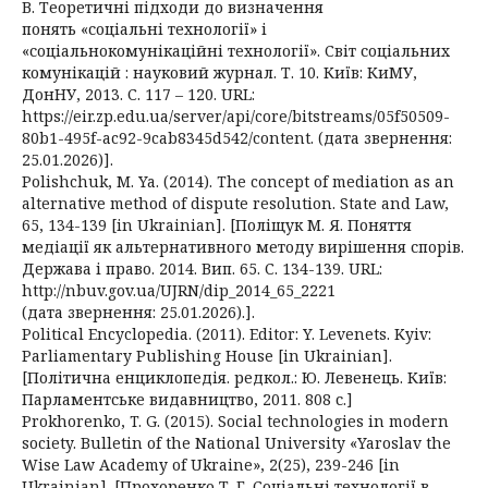
В. Теоретичні підходи до визначення
понять «соціальні технології» і
«соціальнокомунікаційні технології». Світ соціальних
комунікацій : науковий журнал. Т. 10. Київ: КиМУ,
ДонНУ, 2013. С. 117 – 120. URL:
https://eir.zp.edu.ua/server/api/core/bitstreams/05f50509-
80b1-495f-ac92-9cab8345d542/content. (дата звернення:
25.01.2026)].
Polishchuk, M. Ya. (2014). The concept of mediation as an
alternative method of dispute resolution. State and Law,
65, 134-139 [in Ukrainian]. [Поліщук М. Я. Поняття
медіації як альтернативного методу вирішення спорів.
Держава і право. 2014. Вип. 65. С. 134-139. URL:
http://nbuv.gov.ua/UJRN/dip_2014_65_2221
(дата звернення: 25.01.2026).].
Political Encyclopedia. (2011). Editor: Y. Levenets. Kyiv:
Parliamentary Publishing House [in Ukrainian].
[Політична енциклопедія. редкол.: Ю. Левенець. Київ:
Парламентське видавництво, 2011. 808 с.]
Prokhorenko, T. G. (2015). Social technologies in modern
society. Bulletin of the National University «Yaroslav the
Wise Law Academy of Ukraine», 2(25), 239-246 [in
Ukrainian]. [Прохоренко Т. Г. Соціальні технології в