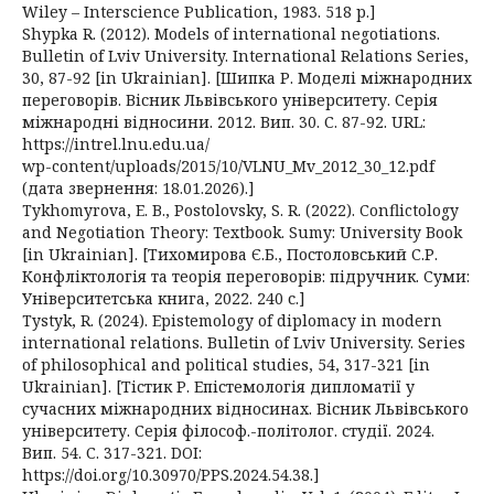
Wiley – Interscience Publication, 1983. 518 p.]
Shуpka R. (2012). Models of international negotiations.
Bulletin of Lviv University. International Relations Series,
30, 87-92 [in Ukrainian]. [Шипка Р. Моделі міжнародних
переговорів. Вісник Львівського університету. Серія
міжнародні відносини. 2012. Вип. 30. С. 87-92. URL:
https://intrel.lnu.edu.ua/
wp-content/uploads/2015/10/VLNU_Mv_2012_30_12.pdf
(дата звернення: 18.01.2026).]
Tykhomyrova, E. B., Postolovsky, S. R. (2022). Conflictology
and Negotiation Theory: Textbook. Sumy: University Book
[in Ukrainian]. [Тихомирова Є.Б., Постоловський С.Р.
Конфліктологія та теорія переговорів: підручник. Суми:
Університетська книга, 2022. 240 с.]
Tystyk, R. (2024). Epistemology of diplomacy in modern
international relations. Bulletin of Lviv University. Series
of philosophical and political studies, 54, 317-321 [in
Ukrainian]. [Тістик Р. Епістемологія дипломатії у
сучасних міжнародних відносинах. Вісник Львівського
університету. Серія філософ.-політолог. студії. 2024.
Вип. 54. С. 317-321. DOI:
https://doi.org/10.30970/PPS.2024.54.38.]