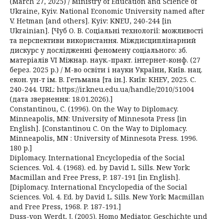
(March 27, 2025) / Ministry of Education and Science of
Ukraine, Kyiv. National Economic University named after
V. Hetman [and others]. Kyiv: KNEU, 240-244 [in
Ukrainian]. [Чуб О. В. Соціальні технології: можливості
та перспективи використання. Міждисциплінарний
дискурс у дослідженні феномену соціального: зб.
матеріалів VI Міжнар. наук.-практ. інтернет-конф. (27
берез. 2025 р.) / М-во освіти і науки України, Київ. нац.
екон. ун-т ім. В. Гетьмана [та ін.]. Київ: КНЕУ, 2025. С.
240-244. URL: https://ir.kneu.edu.ua/handle/2010/51004
(дата звернення: 18.01.2026).]
Constantinou, C. (1996). On the Way to Diplomacy.
Minneapolis, MN: University of Minnesota Press [in
English]. [Constantinou C. On the Way to Diplomacy.
Minneapolis, MN : University of Minnesota Press. 1996.
180 p.]
Diplomacy. International Encyclopedia of the Social
Sciences. Vol. 4. (1968). ed. by David L. Sills. New York:
Macmillan and Free Press, P. 187-191 [in English].
[Diplomacy. International Encyclopedia of the Social
Sciences. Vol. 4. Ed. by David L. Sills. New York: Macmillan
and Free Press, 1968. P. 187-191.]
Duss-von Werdt, J. (2005). Homo Mediator. Geschichte und