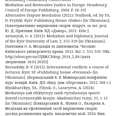
Mediation and Restorative Justice in Europe. Strasbourg:
Council of Europe Publishing, 2004. P. 18-19]
Alternative Dispute Resolution (2021): Textbook, ed. by Yu.
D. Prytyki. Kyiv: Publishing House «Dakor» [in Ukrainian].
[Альтернативне вирішення спорів: підруч. за заг. ред.
Ю. Д. Притики. Київ: ВД «Дакор», 2021. 436с.]
Antonyuk, O. A. (2013). Mediation and Diplomacy. Journal
of the Kyiv University of Law, 2, 355-359 [in Ukrainian].
[Антонюк О. А. Медіація та дипломатія. Часопис
Київського університету права. 2013. №2. С. 355-359. URL:
http://nbuv.gov.ua/UJRN/Chkup_2014_2_84 (дата
звернення: 18.01.2026)]
Bernadsky, B. V. (2012). International conflicts: a course of
lectures. Kyiv: SE «Publishing house «Personal» [in
Ukrainian]. [Бернадський Б. В. Міжнародні конфлікти:
курс лекцій. Київ: ДП «Вид. дім «Персонал», 2012. 366 с.]
Blyakharsʹkyy, YA., Filyuk, O., Lazaryeva, A. (2024).
Mediatsiya yak efektyvnyy zasib vyrishennya sporiv:
dosvid rozvynenykh krayin. Akademichni viziyi, 35, 1-11
[in Ukrainian]. [Бляхарський Я., Філюк О., Лазарєва А.
Медіація як ефективний засіб вирішення спорів:
досвід розвинених країн. Академічні візії. 2024. Вип.