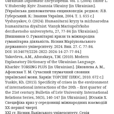
Ukrainian Diplomatic Encyclopedia. Vol. 1. (2004). Editor L.
V. Hubersky. Kyiv: Znannia Ukrainy [in Ukrainian].
[Українська дипломатична енциклопедія. редкол.: Л.В.
Губерський. К.: Знання України, 2004. Т. 1. 655 с.]
Vyshnyakov, O. (2024). Humanitarni kryzy ta mizhnarodna
humanitarna diyalʹnist. Visnyk Mariupolʹsʹkoho
derzhavnoho universytetu, 27, 77-84 [in Ukrainian].
[Вишняков О. Гуманітарні кризи та міжнародна
гуманітарна діяльність. Вісник Маріупольського
державного університету. 2024. Вип. 27. С. 77-84.
DOI: 10.34079/2226-2822-2024-14-27-77-84.]
Yakovleva, A.M., Afonskaya, T.M. (2010). Modern
Explanatory Dictionary of the Ukrainian Language.
Kharkiv: TORSING PLUS [in Ukrainian]. [Яковлева А. М.,
Афонская Т. М. Сучасний тлумачний словник
української мови. Харків: ТОРСІНГ ПЛЮС, 2010. 672 с.]
Yuskiv, Kh. (2015). Specificity of crises in the environment
of international interactions of the 20th – first quarter of
the 21st century. Bulletin of Lviv University. International
Relations Series, 36(3), 140-147 [in Ukrainian]. [Юськів Х.
Специфіка криз у середовищі міжнародних взаємодій
XX-першої чверті
XXI cт. Вісник Львівського університету. Серія