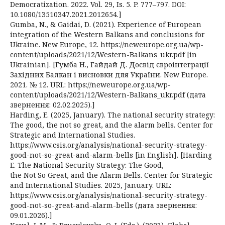
Democratization. 2022. Vol. 29, Is. 5. P. 777–797. DOI:
10.1080/13510347.2021.2012654.]
Gumba, N., & Gaidai, D. (2021). Experience of European
integration of the Western Balkans and conclusions for
Ukraine. New Europe, 12. https://neweurope.org.ua/wp-
content/uploads/2021/12/Western-Balkans_ukr.pdf [in
Ukrainian]. [Гумба Н., Гайдай Д. Досвід євроінтеграції
Західних Балкан і висновки для України. New Europe.
2021. № 12. URL: https://neweurope.org.ua/wp-
content/uploads/2021/12/Western-Balkans_ukr.pdf (дата
звернення: 02.02.2025).]
Harding, E. (2025, January). The national security strategy:
The good, the not so great, and the alarm bells. Center for
Strategic and International Studies.
https://www.csis.org/analysis/national-security-strategy-
good-not-so-great-and-alarm-bells [in English]. [Harding
E. The National Security Strategy: The Good,
the Not So Great, and the Alarm Bells. Center for Strategic
and International Studies. 2025, January. URL:
https://www.csis.org/analysis/national-security-strategy-
good-not-so-great-and-alarm-bells (дата звернення:
09.01.2026).]