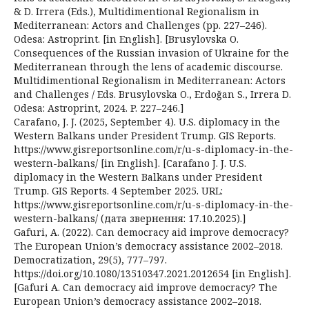
& D. Irrera (Eds.), Multidimentional Regionalism in
Mediterranean: Actors and Challenges (pp. 227–246).
Odesa: Astroprint. [in English]. [Brusylovska O.
Consequences of the Russian invasion of Ukraine for the
Mediterranean through the lens of academic discourse.
Multidimentional Regionalism in Mediterranean: Actors
and Challenges / Eds. Brusylovska O., Erdoğan S., Irrera D.
Odesa: Astroprint, 2024. P. 227–246.]
Carafano, J. J. (2025, September 4). U.S. diplomacy in the
Western Balkans under President Trump. GIS Reports.
https://www.gisreportsonline.com/r/u-s-diplomacy-in-the-
western-balkans/ [in English]. [Carafano J. J. U.S.
diplomacy in the Western Balkans under President
Trump. GIS Reports. 4 September 2025. URL:
https://www.gisreportsonline.com/r/u-s-diplomacy-in-the-
western-balkans/ (дата звернення: 17.10.2025).]
Gafuri, A. (2022). Can democracy aid improve democracy?
The European Union’s democracy assistance 2002–2018.
Democratization, 29(5), 777–797.
https://doi.org/10.1080/13510347.2021.2012654 [in English].
[Gafuri A. Can democracy aid improve democracy? The
European Union’s democracy assistance 2002–2018.