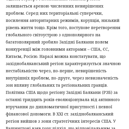
залишається ареною численних невирішених
проблем. Серед них територіальні суперечки,
посилення авторитарних режимів, корупція, низький
рівень життя тощо. Крім того, поступове перетворення
глобального світоустрою з однополярного на
багатополярний зробило Західні Балкани полем
конкуренції між головними акторами – США, ЄС,
Китаєм, Росією. Наразі можна констатувати, що
західнобалканський регіон характеризується значною
нестабільністю через, по-перше, невирішеність
внутрішніх проблем, по-друге, через невизначеність
зон впливу глобальних та регіональних гравців.
Політика США щодо регіону Західні Балкани (РЗБ) за
останні тридцять років еволюціонувала від активного
втручання до дипломатичної присутності і певної
фінансової допомоги. В ХХІ ст. західнобалканський
регіон вийшов з зони стратегічних інтересів США. У
Вашингтоні взяв гору підхід, що відповідальним за