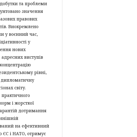
здобутки та проблеми
ґрунтовано значення
азових правових
ктів. Виокремлено
и у воєнний час,
іціативності у
ження нових
а адресних виступів
 концентрацію
езидентському рівні,
а дипломатичну
іонах світу.
а практичного
орм і жорсткої
 гарантій дотримання
нинішній
ований на ефективний
до ЄС і НАТО, отримує