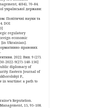
nagement, 4(64), 70–84.
ної української держави:
ом. Політичні науки та
4. DOI:
0]
tegic regulatory
foreign economic
. [in Ukrainian].
 нормативно-правових
-
тиви. 2022. Вип. 9 (27).
7530-2022-9(27)-148-156]
public diplomacy of
rity. Eastern Journal of
ukhorolskyi P.,
e in wartime: a path to
kraine’s Reputation.
 Management, 15, 95–108.