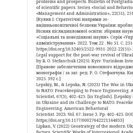
problems and prospects. Bulletin of Postgradua
of scientific papers. Series «Social and Behavio
«Management and Administration», 22(51), 251
[Кулик І. Стратегічні напрями зо-
внішньополітичної безпеки України: пробле
Вісник післядипломної освіти: збірник наук
«Соціальні та поведінкові науки». Серія «Уп
адміністрування». 2022. Том 22 . No 51. С. 251
https://doi.org/10.32405/2522-9931-2022-22(51)
Legal support for the post-war revival of Ukra
by R. O. Stefanchuk (2025). Kyiv: Yurinkom Inter
[Правове забезпечення повоєнного відродже
монографія / за заг. ред. Р. О. Стефанчука. К
2025. 392 с.]
Lepskiy, M., & Lepska, N. (2023) The War in Uk
to NATO: Peacekeeping to Peace Engineering. 
Scientist, 67(3), 402–425. [in English]. [Lepski
in Ukraine and its Challenge to NATO: Peaceke
Engineering. American Behavioral
Scientist. 2023. Vol. 67. Issue 3. Pp. 402–425. DOI
https://doi.org/10.1177/00027642221144833]
Lipkan, V. (2022) Geostrategy of the modern Uk
factors. Scientific Works of Interregional Aca