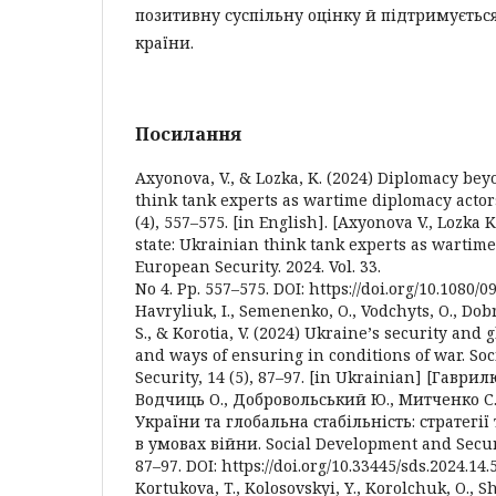
позитивну суспільну оцінку й підтримуєтьс
країни.
Посилання
Axyonova, V., & Lozka, K. (2024) Diplomacy bey
think tank experts as wartime diplomacy actor
(4), 557–575. [in English]. [Axyonova V., Lozka
state: Ukrainian think tank experts as wartime
European Security. 2024. Vol. 33.
No 4. Pp. 557–575. DOI: https://doi.org/10.1080/
Havryliuk, I., Semenenko, O., Vodchyts, O., Dob
S., & Korotia, V. (2024) Ukraineʼs security and g
and ways of ensuring in conditions of war. So
Security, 14 (5), 87–97. [in Ukrainian] [Гаврил
Водчиць О., Добровольський Ю., Митченко С.,
України та глобальна стабільність: стратегі
в умовах війни. Social Development and Securit
87–97. DOI: https://doi.org/10.33445/sds.2024.14.5
Kortukova, T., Kolosovskyi, Y., Korolchuk, O., Sh