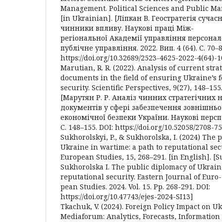
Management. Political Sciences and Public Ma
[in Ukrainian]. [Ліпкан В. Геостратегія сучас
чинники впливу. Наукові праці Між-
регіональної Академії управління персонал
публічне управління. 2022. Вип. 4 (64). С. 70–8
https://doi.org/10.32689/2523-4625-2022-4(64)-1
Marutian, R. R. (2022). Analysis of current stra
documents in the field of ensuring Ukraine’s 
security. Scientific Perspectives, 9(27), 148–155
[Марутян Р. Р. Аналіз чинних стратегічних
документів у сфері забезпечення зовнішньо
економічної безпеки України. Наукові перспек
С. 148–155. DOI: https://doi.org/10.52058/2708-
Sukhorolskyi, P., & Sukhorolska, I. (2024) The 
Ukraine in wartime: a path to reputational secu
European Studies, 15, 268–291. [in English]. [S
Sukhorolska I. The public diplomacy of Ukrain
reputational security. Eastern Journal of Euro-
pean Studies. 2024. Vol. 15. Рр. 268-291. DOI:
https://doi.org/10.47743/ejes-2024-SI13]
Tkachuk, V. (2024). Foreign Policy Impact on U
Mediaforum: Analytics, Forecasts, Information