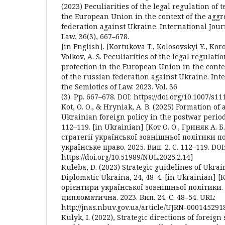
(2023) Peculiarities of the legal regulation of
the European Union in the context of the aggr
federation against Ukraine. International Journ
Law, 36(3), 667–678.
[in English]. [Kortukova T., Kolosovskyi Y., Kor
Volkov, A. S. Peculiarities of the legal regulat
protection in the European Union in the conte
of the russian federation against Ukraine. Int
the Semiotics of Law. 2023. Vol. 36
(3). Pp. 667–678. DOI: https://doi.org/10.1007/s1
Kot, O. O., & Hryniak, A. B. (2025) Formation of 
Ukrainian foreign policy in the postwar perio
112–119. [in Ukrainian] [Кот О. О., Гриняк А.
стратегії української зовнішньої політики п
українське право. 2025. Вип. 2. С. 112–119. DOI
https://doi.org/10.51989/NUL.2025.2.14]
Kuleba, D. (2023) Strategic guidelines of Ukrai
Diplomatic Ukraina, 24, 48–4. [in Ukrainian] 
орієнтири української зовнішньої політики.
дипломатична. 2023. Вип. 24. С. 48–54. URL:
http://jnas.nbuv.gov.ua/article/UJRN-000145291
Kulyk, I. (2022), Strategic directions of foreign