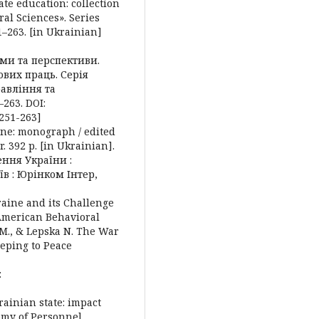
te education: collection
ral Sciences». Series
–263. [in Ukrainian]
ми та перспективи.
ових праць. Серія
равління та
–263. DOI:
-251-263]
ine: monograph / edited
. 392 p. [in Ukrainian].
ння України :
иїв : Юрінком Інтер,
raine and its Challenge
American Behavioral
y M., & Lepska N. The War
eping to Peace
:
rainian state: impact
demy of Personnel