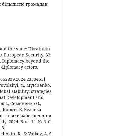
я більшістю громадян
ond the state: Ukrainian
s. European Security, 33
 K. Diplomacy beyond the
 diplomacy actors.
09662839.2024.2350465]
rovolskyi, Y., Mytchenko,
lobal stability: strategies
cial Development and
юк І., Семененко О.,
 Коротя В. Безпека
ї та шляхи забезпечення
y. 2024. Вип. 14. № 5. С.
.8]
chokin, R., & Volkov, A. S.