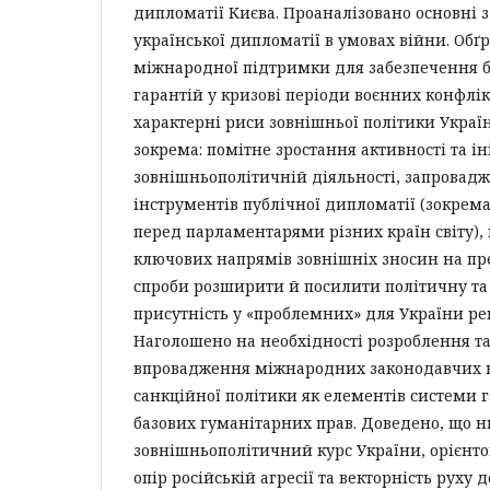
дипломатії Києва. Проаналізовано основні 
української дипломатії в умовах війни. Об
міжнародної підтримки для забезпечення б
гарантій у кризові періоди воєнних конфлі
характерні риси зовнішньої політики Україн
зокрема: помітне зростання активності та ін
зовнішньополітичній діяльності, запровад
інструментів публічної дипломатії (зокрем
перед парламентарями різних країн світу),
ключових напрямів зовнішніх зносин на пр
спроби розширити й посилити політичну т
присутність у «проблемних» для України рег
Наголошено на необхідності розроблення т
впровадження міжнародних законодавчих н
санкційної політики як елементів системи
базових гуманітарних прав. Доведено, що 
зовнішньополітичний курс України, орієнт
опір російській агресії та векторність руху 