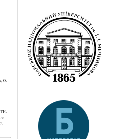
, О.
ТИ.
ня
,
7-