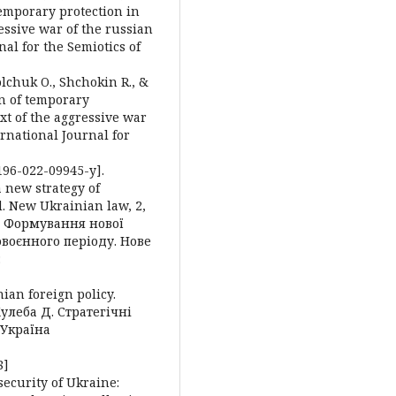
 temporary protection in
essive war of the russian
al for the Semiotics of
olchuk O., Shchokin R., &
ion of temporary
xt of the aggressive war
ernational Journal for
1196-022-09945-y].
a new strategy of
d. New Ukrainian law, 2,
 Б. Формування нової
овоєнного періоду. Нове
:
nian foreign policy.
[Кулеба Д. Стратегічні
 Україна
8]
 security of Ukraine: