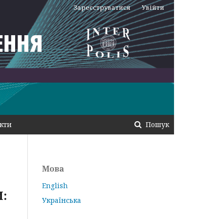
Зареєструватися
Увійти
кти
Пошук
Мова
English
:
Українська