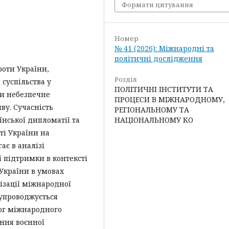
Формати цитування
Номер
№ 41 (2026): Міжнародні та
політичні дослідження
роти України,
Розділ
суспільства у
ПОЛІТИЧНІ ІНСТИТУТИ ТА
и небезпечне
ПРОЦЕСИ В МІЖНАРОДНОМУ,
ву. Сучасність
РЕГІОНАЛЬНОМУ ТА
НАЦІОНАЛЬНОМУ КО
їнської дипломатії та
ті України на
ає в аналізі
 підтримки в контексті
України в умовах
лізації міжнародної
супроводжується
ог міжнародного
ання воєнної