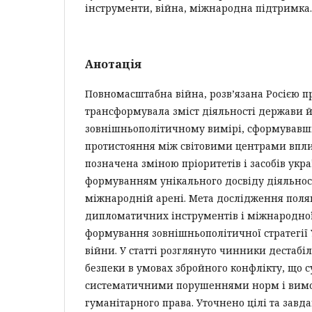
інструменти, війна, міжнародна підтримка.
Анотація
Повномасштабна війна, розв’язана Росією п
трансформувала зміст діяльності держави й 
зовнішньополітичному вимірі, сформувавш
протистояння між світовими центрами впли
позначена зміною пріоритетів і засобів укра
формуванням унікального досвіду діяльнос
міжнародній арені. Мета дослідження поляг
дипломатичних інструментів і міжнародної
формування зовнішньополітичної стратегії 
війни. У статті розглянуто чинники дестабі
безпеки в умовах збройного конфлікту, що 
систематичними порушеннями норм і вим
гуманітарного права. Уточнено цілі та завд