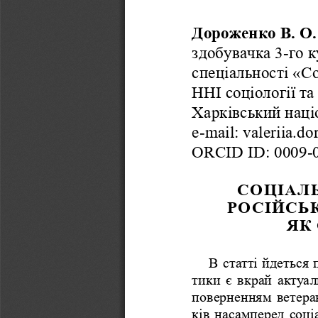
Дороженко В. О.
здобувачка 3-го к
спеціальності «С
ННІ соціології та
Харківський наці
e-mail: valeriia.d
ORCID ID: 0009-
СОЦІАЛ
РОСІЙСЬК
ЯК
В статті йдеться 
тики є вкрай актуа
поверненням ветера
ків насамперед соці