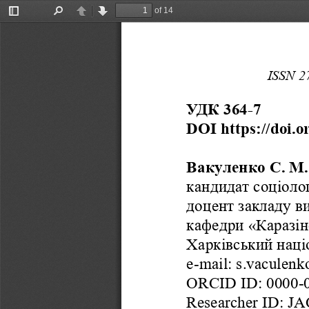
of 14
Toggle
Find
Previous
Next
Sidebar
ISSN 2
УДК 364-7
DOI https://doi.o
Вакуленко С. М.
кандидат соціолог
доцент закладу в
кафедри «Каразін
Харківський наці
e-mail: s.vaculen
ORCID ID: 0000-
Researcher ID: J