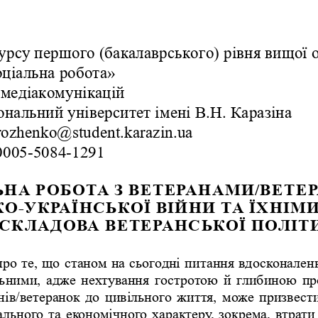
урсу першого (бакалаврського) рівня вищої 
оціальна робота» 
 медіакомунікацій
ональний університет імені В.Н. Каразіна
orozhenko@student.karazin.ua
0005-5084-1291
ЬНА РОБОТА З ВЕТЕРАНАМИ/ВЕТЕ
О-УКРАЇНСЬКОЇ ВІЙНИ ТА ЇХНІМИ
 СКЛАДОВА ВЕТЕРАНСЬКОЇ ПОЛІТ
про те, що станом на сьогодні питання вдосконален
льними, адже нехтування гостротою й глибиною про
нів/ветеранок до цивільного життя, може призвест
ального та економічного характеру, зокрема, втрати