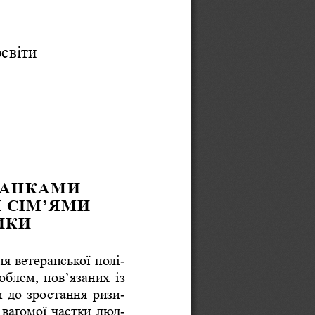
освіти
РАНКАМИ 
 СІМ’ЯМИ 
ИКИ
ня ветеранської полі
-
блем, пов’язаних із 
и до зростання ризи
-
 вагомої частки люд
-