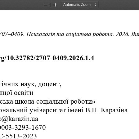
Zoom
Zoom
Out
In
707–0409. Психологія та соціальна робота. 2026. Вип
rg/10.32782/2707-0409.2026.1.4
ічних наук, доцент, 
ищої освіти
ська школа соціальної роботи»
ональний університет імені В.Н. Каразіна
ko@karazin.ua
0003-3293-1670
AC-5513-2023