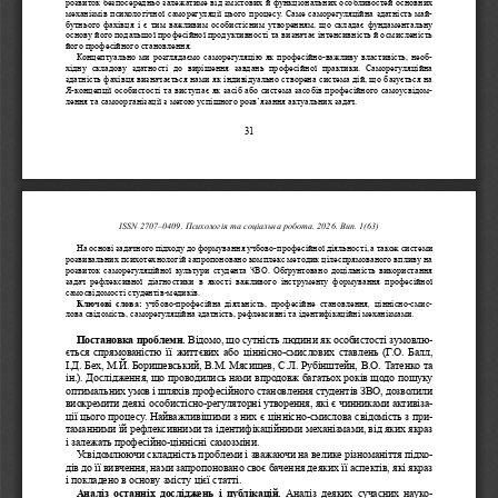
розвиток безпосередньо залежатиме від змістових й функціональних особливостей основних 
механізмів психологічної саморегуляції цього процесу. Саме саморегуляційна здатність май
-
бутнього фахівця і є тим важливим особистісним утворенням, що складає фундаментальну 
основу його подальшої професійної продуктивності та визначає інтенсивність й осмисленість 
його професійного становлення.
Концептуально ми розглядаємо саморегуляцію як професійно-важливу властивість, необ
-
хідну  складову  здатності  до  вирішення  завдань  професійної  практики.  Саморегуляційна 
здатність фахівця визначається нами як індивідуально створена система дій, що базується на 
Я-концепції особистості та виступає як засіб або система засобів професійного самоусвідом
-
лення та самоорганізації з метою успішного розв’язання актуальних задач. 
31
ISSN 2707–0409. Психологія та соціальна робота. 2026. Вип. 1(63)
На основі задачного підходу до формування учбово-професійної діяльності, а також системи 
розвивальних психотехнологій запропоновано комплекс методик цілеспрямованого впливу на 
розвиток саморегуляційної культури студента ЗВО. Обґрунтовано доцільність використання 
задач  рефлексивної  діагностики  в  якості  важливого  інструменту  формування  професійної 
самосвідомості студентів-медиків. 
Ключові  слова: 
учбово-професійна  діяльність,
професійне  становлення
, 
ціннісно-смис
-
лова свідомість, саморегуляційна здатність, рефлексивні та ідентифікаційні механізмами
.
Постановка проблеми. 
Відомо, що
сутність людини як особистості зумовлю
-
ється спрямованістю її життєвих або цiннiсно-смислових ставлень (Г.О. 
Балл, 
І.Д. Бех, М.Й. Боришевський, В.М. Мясищев, С.Л. Рубiнштейн, В.О. 
Татенко та 
iн.). Дослідження, що проводились нами впродовж багатьох років щодо пошуку 
оптимальних умов і шляхів професійного становлення студентів ЗВО, дозволили 
виокремити деякі особистісно-регуляторні утворення, які є чинниками активіза
-
ції цього процесу. Найважливішими з них є ціннісно-смислова свідомість з при
-
таманними їй рефлексивними та ідентифікаційними механізмами, від яких якраз 
і залежать професійно-ціннісні самозміни. 
Усвідомлюючи складність проблеми і зважаючи на велике різноманіття підхо
-
дів до її вивчення, нами запропоновано своє бачення деяких її аспектів, які якраз 
і покладено в основу змісту цієї статті. 
Аналіз  останніх  досліджень  і  публікацій.
  Аналіз  деяких  сучасних  науко
-