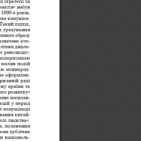
 стратегії та 
матія» набув 
990-х років, 
-
ова комуніка
Такий підхід, 
з урахування 
леного образу 
-
изначено істо
-
блічної дипло
ї революції», 
модернізацію 
 вплив подій 
-
ію міжнарод
-
чне оформлен
ржавній раді 
жу країни та 
го розвитку» 
-
ілено посилен
ацій у період 
ї комунікації 
-
ування китай
олі людства». 
а, положення 
асна публічна 
-
ми національ