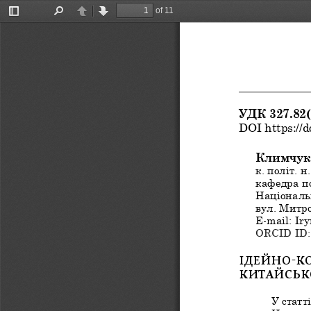
of 11
Toggle
Find
Previous
Next
Sidebar
IS
УДК 327.82(
DOI https://d
Климчук І
к. політ. н.
кафедра по
Національн
вул. Митро
E-mail: Ir
ORCID ID:
ІДЕЙНО-К
КИТАЙСЬК
У статт