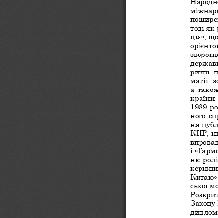
Народно
міжнаро
поширен
тоді як
ція», щ
орієнто
зворотн
держави
ричні, 
матії, 
а тако
країни 
1989 р
ного сп
ня публ
КНР, ін
впровад
і «Гарм
ню ролі
керівни
Китаю» 
ської м
Розкрит
Закону 
диплом