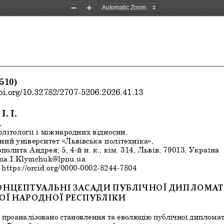
Zoom
Zoom
Out
In
SN 2707–5206. Міжнародні та політичні дослідження. 202
510)
oi.org/10.32782/2707-5206.2026.41.13
. І.
,
літології і міжнародних відносин,
ий університет «Львівська політехніка»,
полита Андрея, 5, 4-й н. к., кім. 314, Львів,
79013, Україна
yna.I.Klymchuk@lpnu.ua
 
https://orcid.org/0000-0002-8244-7804
ОНЦЕПТУАЛЬНІ ЗАСАДИ ПУБЛІЧНОЇ ДИПЛОМАТІ
ОЇ НАРОДНОЇ РЕСПУБЛІКИ
і проаналізовано становлення та еволюцію публічної дипломат