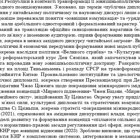
ї Республіки в контексті трансформації її зовнішньополітичної
дного позиціонування. З’ясовано, що термін «публічна дипло
ня у китайському політичному та науковому дискурсі лише з 1
 раніше переважали поняття «зовнішня комунікація» та «уряд
о мали здебільшого односторонній і формалізований характер. 
ваний на трансляцію офіційно санкціонованих наративів бе
ого зв’язку з іноземною аудиторією, сприяв формуванню викрив
, зокрема в межах західного дискурсу «китайської загрози». В
політичні й економічні передумови формування нової моделі пу
зокрема наслідки політики «Великого стрибка» та «Культурно
ж реформаторський курс Ден Сяопіна, який започаткував 
та впровадив нову зовнішньополітичну доктрину. Розкрито
оку на площі Тяньаньмень і розпаду СРСР на трансформац
рийняття Китаю. Проаналізовано інституційне та ідеологі
ічної дипломатії, зокрема створення Пресканцелярії при Де
іціативи Чжао Ціженга щодо покращення міжнародного імід
ження концепцій «Мирного піднесення» Чжен Біцзян, «Мирно
онійного світу», ініційованих Ху Цзіньтао. Окрему увагу прид
 м’якої сили, культурної дипломатії та стратегічних комунік
цтва Сі Цзіньпін, зокрема стратегії «покращення міжнародно
(2021), спрямованої на зміцнення дискурсивної влади, прос
оделі розвитку та формування концепції «спільноти спільної д
о нормативно-правові засади регулювання цієї сфери, зокрем
КНР про зовнішні відносини (2023). Зроблено висновок, що суч
атія КНР є комплексною системою, інтегрованою в механіз