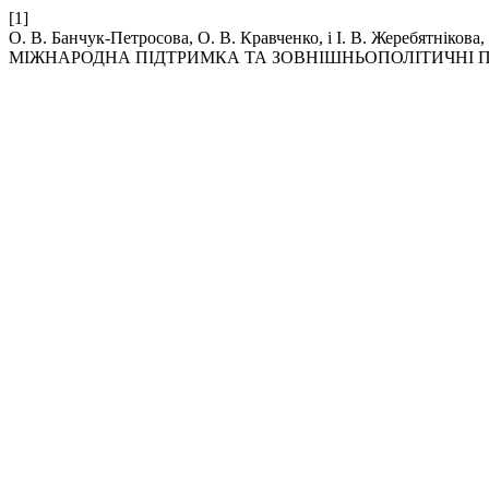
[1]
О. В. Банчук-Петросова, О. В. Кравченко, і І. В. Жере
МІЖНАРОДНА ПІДТРИМКА ТА ЗОВНІШНЬОПОЛІТИЧНІ П